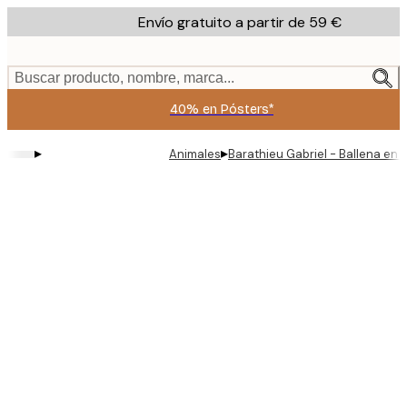
Skip
Envío gratuito a partir de 59 €
to
main
content.
Buscar producto, nombre, marca...
40% en Pósters*
▸
▸
Animales
Barathieu Gabriel - Ballena en 