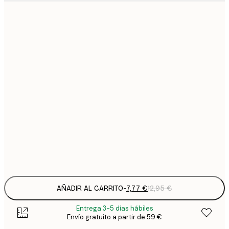
7
21x30 cm
1
12
30x40 cm
2
19
50x70 cm
3
26
70x100 cm
4
64
100x150 cm
Frame
options
AÑADIR AL CARRITO
-
7,77 €
12,95 €
Entrega 3-5 días hábiles
Envío gratuito a partir de 59 €