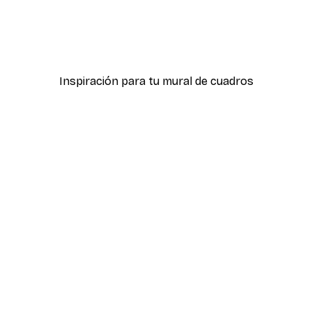
-40%*
r
Retrato de Tigre Póster
Desde 7,77 €
12,95 €
Inspiración para tu mural de cuadros