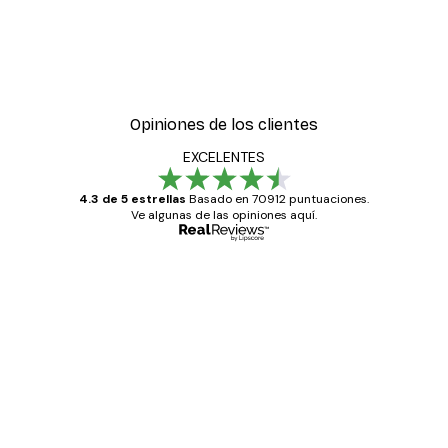
Opiniones de los clientes
EXCELENTES
4.3 de 5 estrellas
Basado en 70912 puntuaciones.
Ve algunas de las opiniones aquí.
Comprador verificado
Opiniones
de
Todo genial
los
clientes
20 abr
Alba R