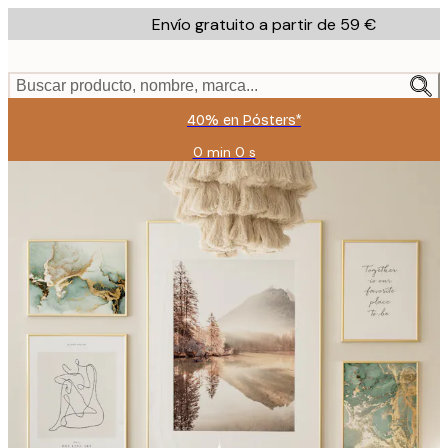
Skip
Envío gratuito a partir de 59 €
to
main
content.
Buscar producto, nombre, marca...
40% en Pósters*
0 min
0 s
Válido
hasta:
2026-
08-
09