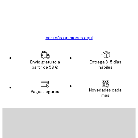
los
clientes
20 abr
Alba R
Ver más opiniones aquí
Envío gratuito a
Entrega 3-5 días
partir de 59 €
hábiles
Novedades cada
Pagos seguros
mes