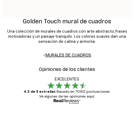
Golden Touch mural de cuadros
Una colección de murales de cuadros con arte abstracto, frases
motivadoras y un paisaje tranquilo. Los colores suaves dan una
sensación de calma y armonía.
MURALES DE CUADROS
Opiniones de los clientes
EXCELENTES
4.3 de 5 estrellas
Basado en 70912 puntuaciones.
Ve algunas de las opiniones aquí.
Comprador verificado
Opiniones
de
Todo genial