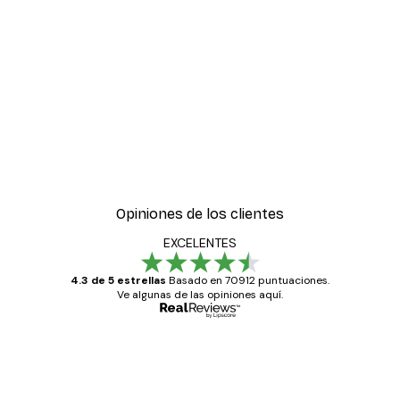
Opiniones de los clientes
EXCELENTES
4.3 de 5 estrellas
Basado en 70912 puntuaciones.
Ve algunas de las opiniones aquí.
Comprador verificado
Opiniones
de
Todo genial