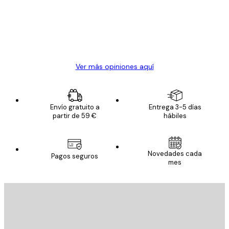
los
clientes
20 abr
Alba R
Ver más opiniones aquí
Envío gratuito a
Entrega 3-5 días
partir de 59 €
hábiles
Novedades cada
Pagos seguros
mes