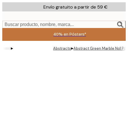
Skip
Envío gratuito a partir de 59 €
to
main
content.
Buscar producto, nombre, marca...
40% en Pósters*
▸
▸
Abstracto
Abstract Green Marble No1 Pós