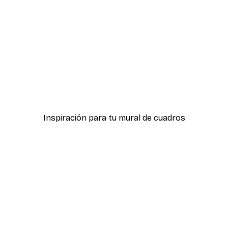
-40%*
ster
Cottongrass Poster
Desde 7,77 €
12,95 €
Inspiración para tu mural de cuadros