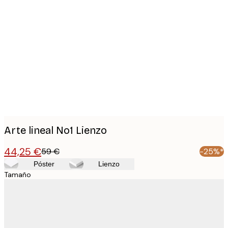
Product
images
Arte lineal No1 Lienzo
44,25 €
59 €
-25%*
Póster
Lienzo
Tamaño