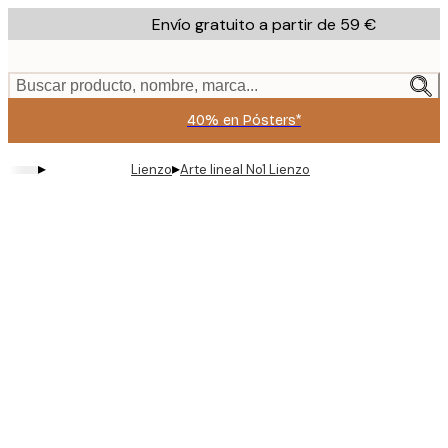
Skip
Envío gratuito a partir de 59 €
to
main
content.
Buscar producto, nombre, marca...
40% en Pósters*
▸
▸
Lienzo
Arte lineal No1 Lienzo