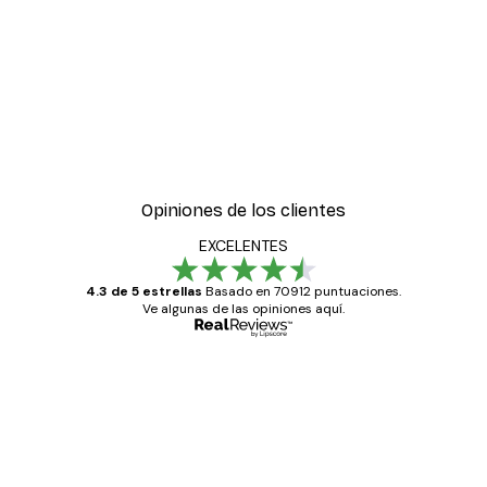
Opiniones de los clientes
EXCELENTES
4.3 de 5 estrellas
Basado en 70912 puntuaciones.
Ve algunas de las opiniones aquí.
Comprador verificado
Opiniones
de
Todo genial
los
clientes