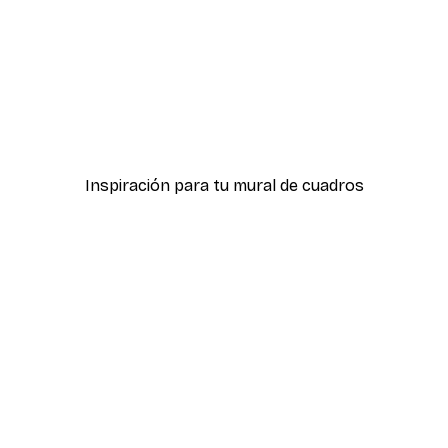
-40%*
ter
Hierba Playa Póster
Desde 7,77 €
12,95 €
Inspiración para tu mural de cuadros