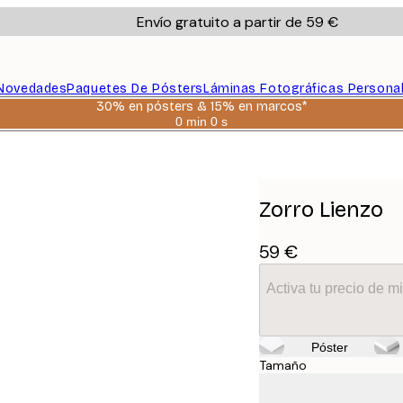
Envío gratuito a partir de 59 €
Novedades
Paquetes De Pósters
Láminas Fotográficas Persona
30% en pósters & 15% en marcos*
0 min
0 s
Válido
hasta:
2026-
08-
06
Zorro Lienzo
59 €
Activa tu precio de 
Póster
Tamaño