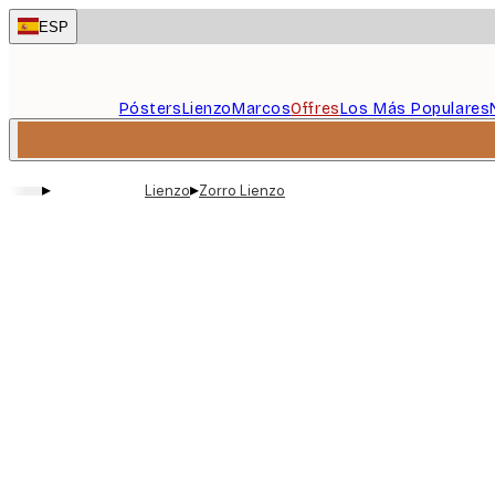
Skip
ESP
to
main
content.
Pósters
Lienzo
Marcos
Offres
Los Más Populares
▸
▸
Lienzo
Zorro Lienzo