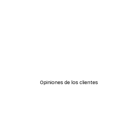
-30%*
Amanecer Lago Póster
Desde 9,07 €
12,95 €
Opiniones de los clientes