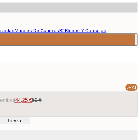
lizadas
Murales De Cuadros
B2B
Ideas Y Consejos
DEAL
miembro
|
44,25 €
59 €
Lienzo