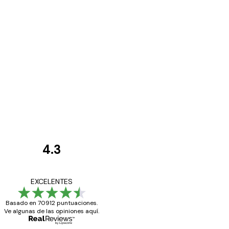
4.3
Opiniones
de
Todo genial
EXCELENTES
los
Basado en 70912 puntuaciones.
clientes
Ve algunas de las opiniones aquí.
20 abr
Alba R