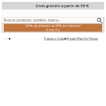
Skip
Envío gratuito a partir de 59 €
to
main
content.
Buscar producto, nombre, marca...
30% en pósters & 15% en marcos*
0 min
0 s
Válido
hasta:
▸
▸
Frases y Citas
Dream Plan Do Póster
2026-
08-
06