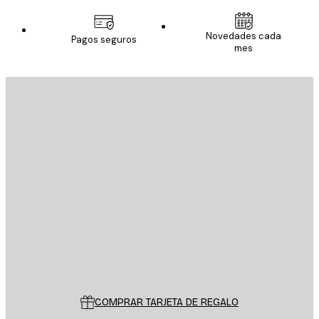
Novedades cada
Pagos seguros
mes
E-mail
ENVIAR
Tienda
Poster Store
Servicio al cliente
COMPRAR TARJETA DE REGALO