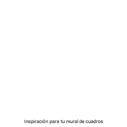
-70%
Outlet
ter
Leo Póster
Desde 3,88 €
12,95 €
Inspiración para tu mural de cuadros