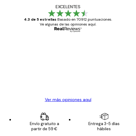
EXCELENTES
4.3 de 5 estrellas
Basado en 70912 puntuaciones.
Ve algunas de las opiniones aquí.
Comprador verificado
Opiniones
de
Todo genial
los
clientes
20 abr
Alba R
Ver más opiniones aquí
Envío gratuito a
Entrega 3-5 días
partir de 59 €
hábiles