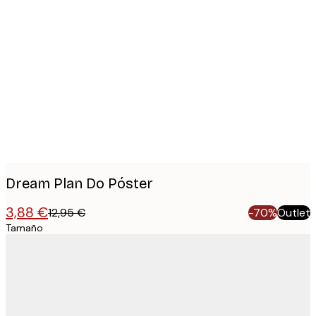
Product
images
Dream Plan Do Póster
3,88 €
12,95 €
-70%
Outlet
Tamaño