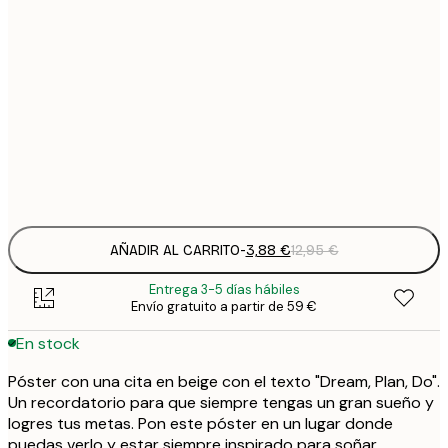
3
21x30 cm
1
5
30x40 cm
2
8
50x70 cm
3
Frame
options
AÑADIR AL CARRITO
-
3,88 €
12,95 €
Entrega 3-5 días hábiles
Envío gratuito a partir de 59 €
En stock
Póster con una cita en beige con el texto "Dream, Plan, Do".
Un recordatorio para que siempre tengas un gran sueño y
logres tus metas. Pon este póster en un lugar donde
puedas verlo y estar siempre inspirado para soñar.