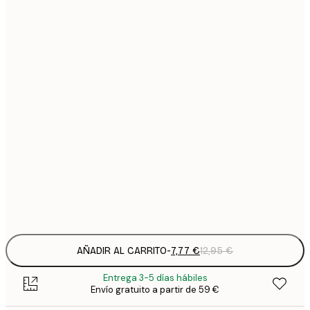
7
21x30 cm
1
12
30x40 cm
2
19
50x70 cm
3
26
70x100 cm
4
64
100x150 cm
Frame
options
AÑADIR AL CARRITO
-
7,77 €
12,95 €
Entrega 3-5 días hábiles
Envío gratuito a partir de 59 €