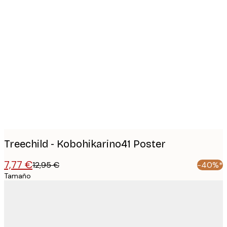
Product
images
Treechild - Kobohikarino41 Poster
7,77 €
12,95 €
-40%*
Tamaño