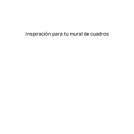
 Póster
Pavol Stranak - Taj Mahal
Desde 7,77 €
12,95 €
Inspiración para tu mural de cuadros