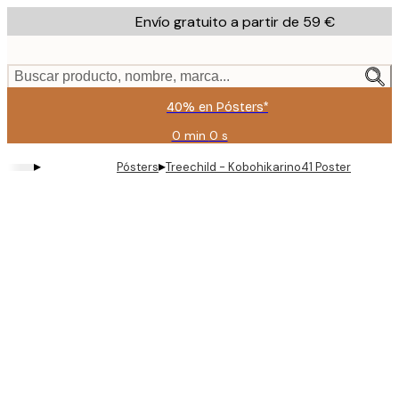
Skip
Envío gratuito a partir de 59 €
to
main
content.
Buscar producto, nombre, marca...
40% en Pósters*
0 min
0 s
Válido
hasta:
▸
▸
Pósters
Treechild - Kobohikarino41 Poster
2026-
08-
09