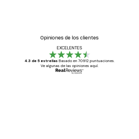
Opiniones de los clientes
EXCELENTES
4.3 de 5 estrellas
Basado en 70912 puntuaciones.
Ve algunas de las opiniones aquí.
Comprador verificado
Opiniones
de
Todo genial
los
clientes
20 abr
Alba R