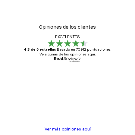
Opiniones de los clientes
EXCELENTES
4.3 de 5 estrellas
Basado en 70912 puntuaciones.
Ve algunas de las opiniones aquí.
Comprador verificado
Opiniones
de
Todo genial
los
clientes
20 abr
Alba R
Ver más opiniones aquí