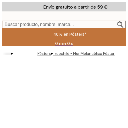
Skip
Envío gratuito a partir de 59 €
to
main
content.
Buscar producto, nombre, marca...
40% en Pósters*
0 min
0 s
Válido
hasta:
▸
▸
Pósters
Treechild - Flor Melancólica Póster
2026-
08-
09