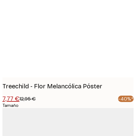
Product
images
Treechild - Flor Melancólica Póster
7,77 €
12,95 €
-40%*
Tamaño