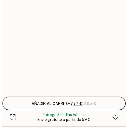
7
21x30 cm
1
12
30x40 cm
2
19
50x70 cm
3
26
70x100 cm
4
64
100x150 cm
Frame
options
AÑADIR AL CARRITO
-
7,77 €
12,95 €
Entrega 3-5 días hábiles
Envío gratuito a partir de 59 €