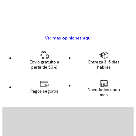
los
clientes
20 abr
Alba R
Ver más opiniones aquí
Envío gratuito a
Entrega 3-5 días
partir de 59 €
hábiles
Novedades cada
Pagos seguros
mes