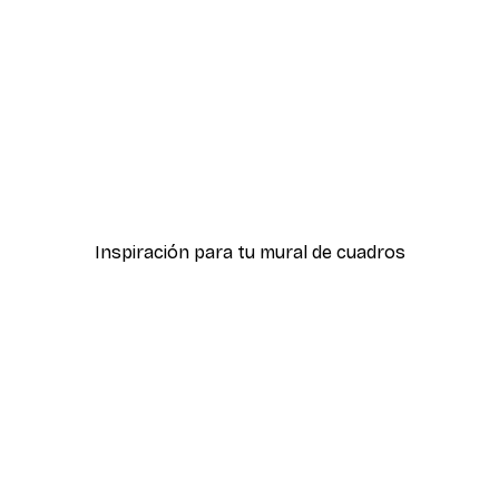
-50%
z del Sol
Dorado Paquetes de póst
Desde 19,42 €
38,85 €
Inspiración para tu mural de cuadros