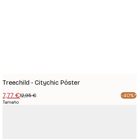
Product
images
Treechild - Citychic Póster
7,77 €
12,95 €
-40%*
Tamaño