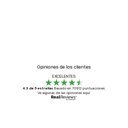
Opiniones de los clientes
EXCELENTES
4.3 de 5 estrellas
Basado en 70912 puntuaciones.
Ve algunas de las opiniones aquí.
Comprador verificado
Opiniones
de
Todo genial