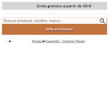
Skip
Envío gratuito a partir de 59 €
to
main
content.
Buscar producto, nombre, marca...
40% en Pósters*
▸
▸
Pósters
Treechild - Citychic Póster