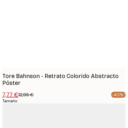
Product
images
Tore Bahnson - Retrato Colorido Abstracto
Póster
7,77 €
12,95 €
-40%*
Tamaño