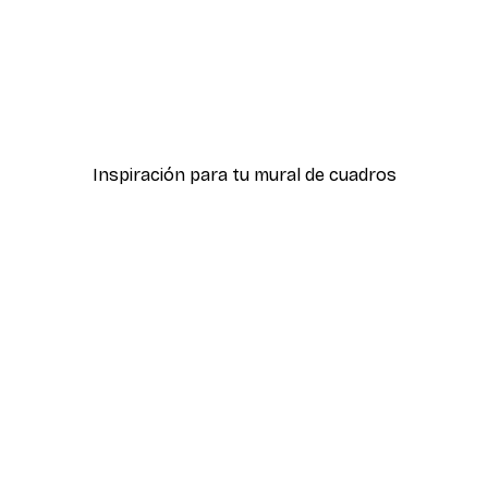
-40%*
ter
Hierba Playa Póster
Desde 7,77 €
12,95 €
Inspiración para tu mural de cuadros