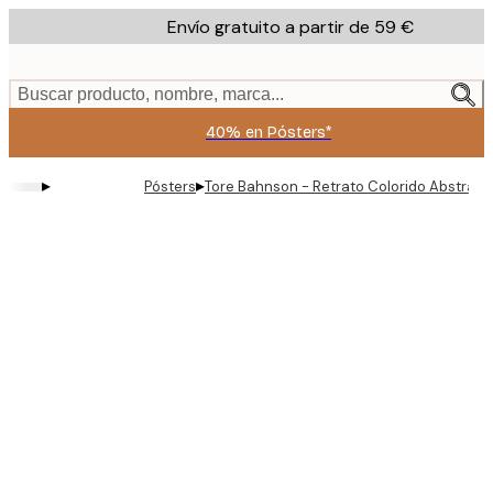
Skip
Envío gratuito a partir de 59 €
to
main
content.
Buscar producto, nombre, marca...
40% en Pósters*
▸
▸
Pósters
Tore Bahnson - Retrato Colorido Abstract