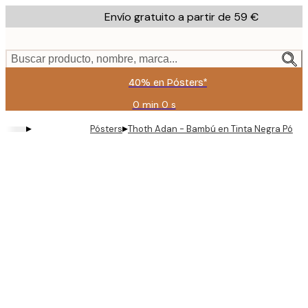
Skip
Envío gratuito a partir de 59 €
to
main
content.
Buscar producto, nombre, marca...
40% en Pósters*
0 min
0 s
Válido
hasta:
▸
▸
Pósters
Thoth Adan - Bambú en Tinta Negra Póste
2026-
08-
09