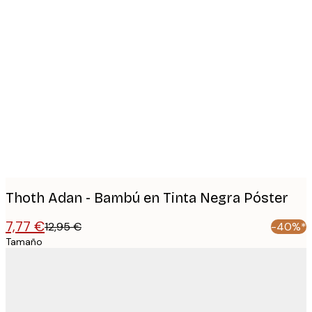
Product
images
Thoth Adan - Bambú en Tinta Negra Póster
7,77 €
12,95 €
-40%*
Tamaño