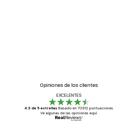
Opiniones de los clientes
EXCELENTES
4.3 de 5 estrellas
Basado en 70912 puntuaciones.
Ve algunas de las opiniones aquí.
Comprador verificado
Opiniones