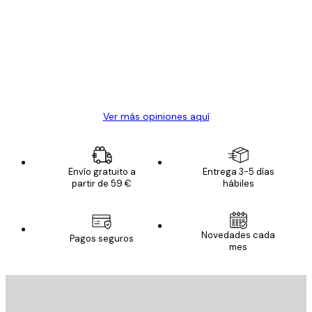
de
Todo genial
los
clientes
20 abr
Alba R
Ver más opiniones aquí
Envío gratuito a
Entrega 3-5 días
partir de 59 €
hábiles
Novedades cada
Pagos seguros
mes