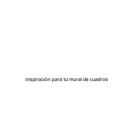
-40%*
Póster
Getsuju - Japanese Frog 
Desde 7,77 €
12,95 €
Inspiración para tu mural de cuadros