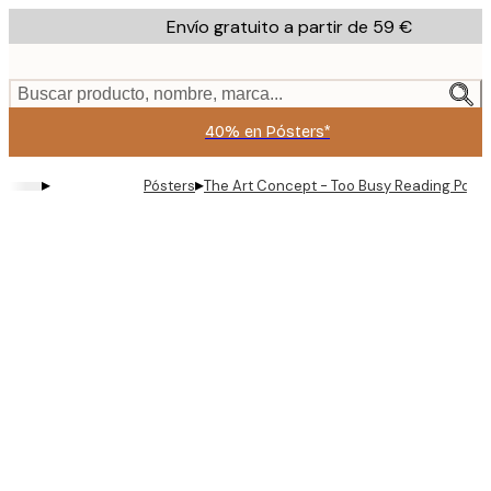
Skip
Envío gratuito a partir de 59 €
to
main
content.
Buscar producto, nombre, marca...
40% en Pósters*
▸
▸
Pósters
The Art Concept - Too Busy Reading Poste