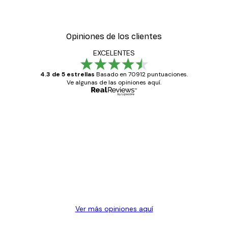
Opiniones de los clientes
EXCELENTES
4.3 de 5 estrellas
Basado en 70912 puntuaciones.
Ve algunas de las opiniones aquí.
Comprador verificado
Opiniones
de
Todo genial
los
clientes
20 abr
Alba R
Ver más opiniones aquí