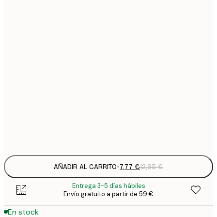
7
21x30 cm
1
12
30x40 cm
2
19
50x70 cm
3
26
70x100 cm
4
64
100x150 cm
Frame
options
AÑADIR AL CARRITO
-
7,77 €
12,95 €
Entrega 3-5 días hábiles
Envío gratuito a partir de 59 €
En stock