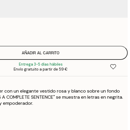
9
1
15
2
19
AÑADIR AL CARRITO
2
Entrega 3-5 días hábiles
23
Envío gratuito a partir de 59 €
3
30
4
er con un elegante vestido rosa y blanco sobre un fondo
75
IS A COMPLETE SENTENCE" se muestra en letras en negrita.
 y empoderador.