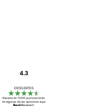
4.3
Opiniones
de
Todo genial
EXCELENTES
los
Basado en 70912 puntuaciones.
clientes
Ve algunas de las opiniones aquí.
20 abr