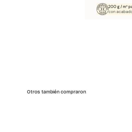
200 g / m² p
con acabado
Otros también compraron