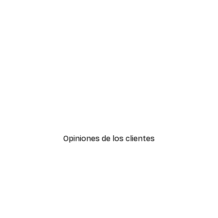
-30%*
Amanecer Lago Póster
Desde 9,07 €
12,95 €
Opiniones de los clientes