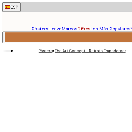
Skip
ESP
to
main
content.
Pósters
Lienzo
Marcos
Offres
Los Más Populares
▸
▸
Pósters
The Art Concept - Retrato Empoderado co