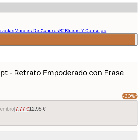
lizadas
Murales De Cuadros
B2B
Ideas Y Consejos
pt - Retrato Empoderado con Frase
-30%*
miembro
|
7,77 €
12,95 €