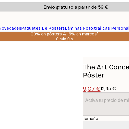
Envío gratuito a partir de 59 €
Novedades
Paquetes De Pósters
Láminas Fotográficas Persona
30% en pósters & 15% en marcos*
0 min
0 s
Válido
hasta:
n Frase Póster
2026-
08-
06
The Art Conce
Póster
9,07 €
12,95 €
Activa tu precio de 
Tamaño