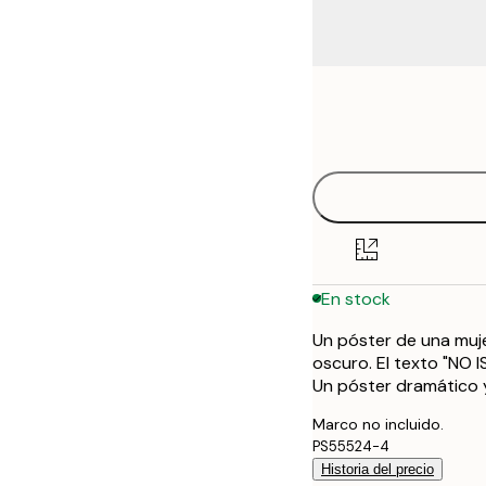
Frame
21x30 cm
options
30x40 cm
40x50 cm
50x70 cm
En stock
70x100 cm
Un póster de una muj
100x150 cm
oscuro. El texto "NO 
Un póster dramático
Marco no incluido.
PS55524-4
Historia del precio