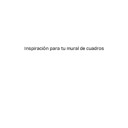
-40%*
 pósters
Calle de la Moda Póster
Desde 7,77 €
12,95 €
Inspiración para tu mural de cuadros