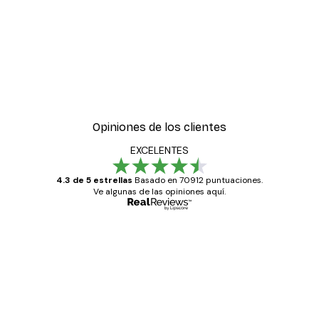
Opiniones de los clientes
EXCELENTES
4.3 de 5 estrellas
Basado en 70912 puntuaciones.
Ve algunas de las opiniones aquí.
Comprador verificado
Opiniones
de
Todo genial
los
clientes