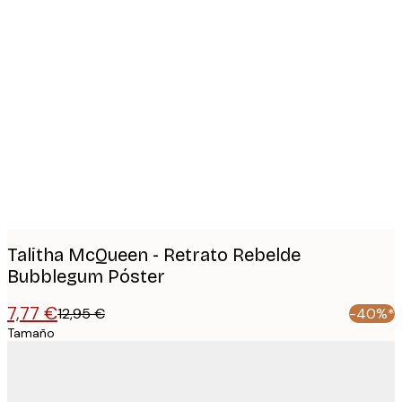
Product
images
Talitha McQueen - Retrato Rebelde
Bubblegum Póster
7,77 €
12,95 €
-40%*
Tamaño