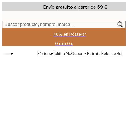
Skip
Envío gratuito a partir de 59 €
to
main
content.
Buscar producto, nombre, marca...
40% en Pósters*
0 min
0 s
Válido
hasta:
▸
▸
Pósters
Talitha McQueen - Retrato Rebelde Bubb
2026-
08-
09