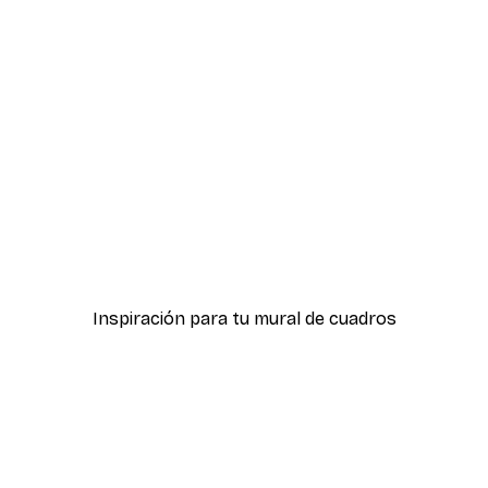
-30%*
lipto Nº2
William Morris - Portiere
Desde 9,07 €
12,95 €
Inspiración para tu mural de cuadros