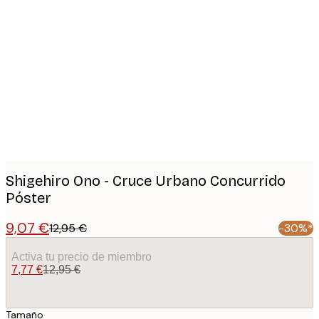
Product
images
Shigehiro Ono - Cruce Urbano Concurrido
Póster
9,07 €
12,95 €
-30%*
Activa tu precio de miembro
7,77 €
12,95 €
Tamaño