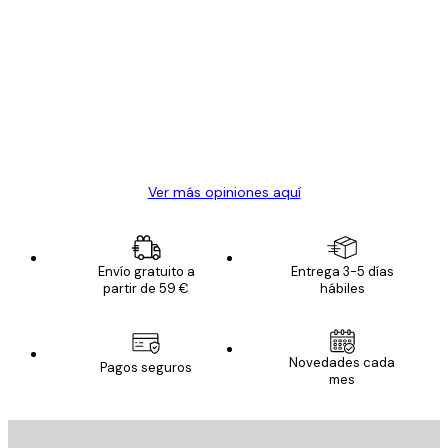
Opiniones
de
Todo genial
los
clientes
20 abr
Alba R
Ver más opiniones aquí
Envío gratuito a
Entrega 3-5 días
partir de 59 €
hábiles
Novedades cada
Pagos seguros
mes