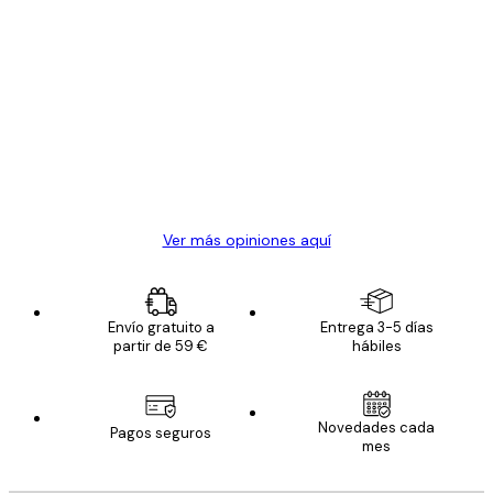
Comprador verificado
Opiniones
de
Todo genial
los
clientes
20 abr
Alba R
Ver más opiniones aquí
Envío gratuito a
Entrega 3-5 días
partir de 59 €
hábiles
Novedades cada
Pagos seguros
mes