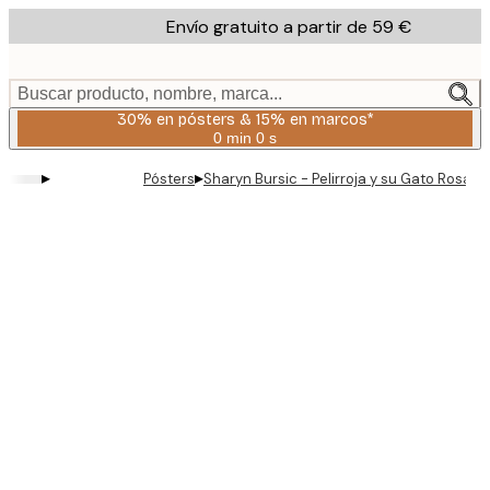
Skip
Envío gratuito a partir de 59 €
to
main
content.
Buscar producto, nombre, marca...
30% en pósters & 15% en marcos*
0 min
0 s
Válido
hasta:
▸
▸
Pósters
Sharyn Bursic - Pelirroja y su Gato Rosa P
2026-
08-
06