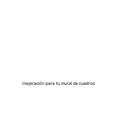
-30%*
ter
Boat in the lake Poster
Desde 9,07 €
12,95 €
Inspiración para tu mural de cuadros