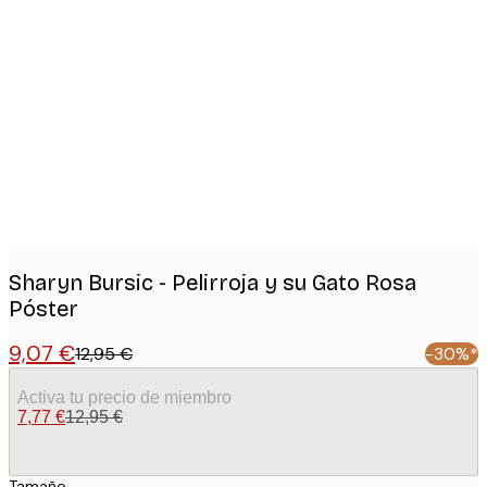
Product
images
Sharyn Bursic - Pelirroja y su Gato Rosa
Póster
9,07 €
12,95 €
-30%*
Activa tu precio de miembro
7,77 €
12,95 €
Tamaño