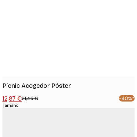
Product
images
Picnic Acogedor Póster
12,87 €
21,45 €
-40%*
Tamaño