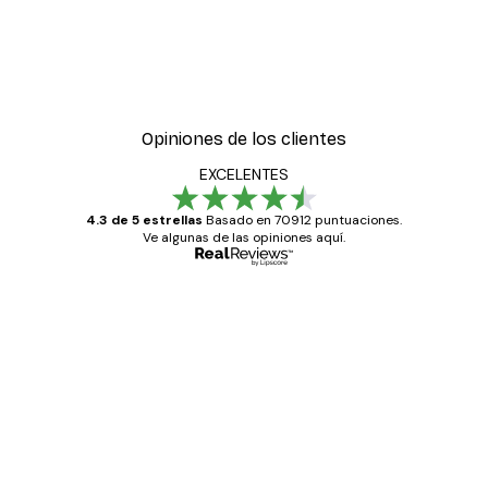
Opiniones de los clientes
EXCELENTES
4.3 de 5 estrellas
Basado en 70912 puntuaciones.
Ve algunas de las opiniones aquí.
Comprador verificado
Opiniones
de
Todo genial
los
clientes
20 abr
Alba R