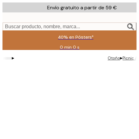
Skip
Envío gratuito a partir de 59 €
to
main
content.
Buscar producto, nombre, marca...
40% en Pósters*
0 min
0 s
Válido
hasta:
▸
▸
Otoño
Picnic A
2026-
08-
09