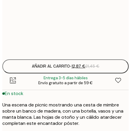
12
30x40 cm
2
19
50x70 cm
3
Frame
options
AÑADIR AL CARRITO
-
12,87 €
21,45 €
Entrega 3-5 días hábiles
Envío gratuito a partir de 59 €
En stock
Una escena de picnic mostrando una cesta de mimbre
sobre un banco de madera, con una botella, vasos y una
manta blanca. Las hojas de otoño y un cálido atardecer
completan este encantador póster.