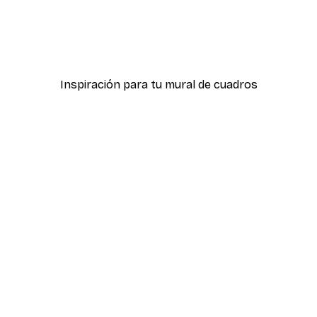
-40%*
 Póster
Carretilla con Calabazas 
Desde 12,87 €
21,45 €
Inspiración para tu mural de cuadros