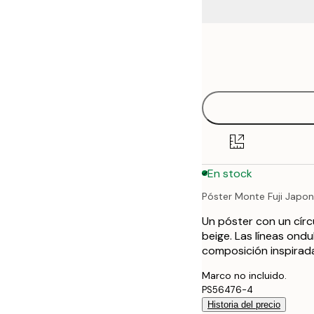
Frame
21x30 cm
options
30x40 cm
40x50 cm
50x70 cm
En stock
70x100 cm
Póster Monte Fuji Japo
100x150 cm
Un póster con un círc
beige. Las líneas ond
composición inspirada
Marco no incluido.
PS56476-4
Historia del precio