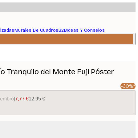
lizadas
Murales De Cuadros
B2B
Ideas Y Consejos
Río Tranquilo del Monte Fuji Póster
-30%*
miembro
|
7,77 €
12,95 €