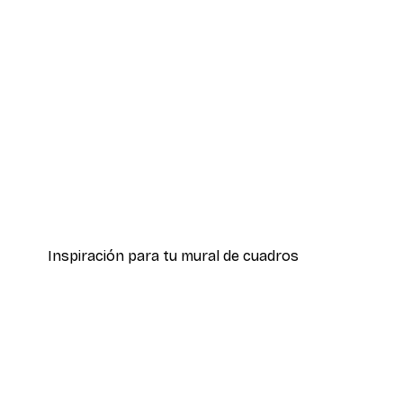
-30%*
Sabina Fenn - Cena con Amig
Desde 9,07 €
12,95 €
Inspiración para tu mural de cuadros