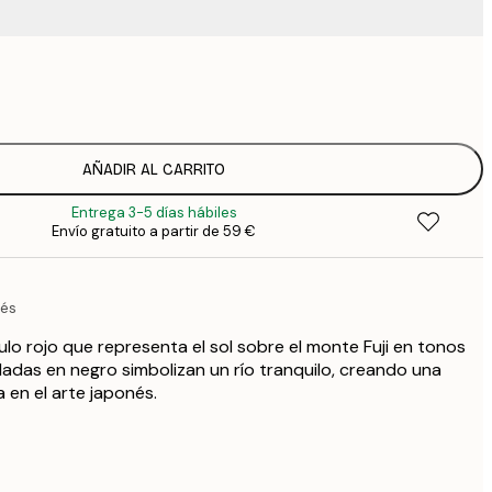
9
1
15
2
19
AÑADIR AL CARRITO
2
Entrega 3-5 días hábiles
23
Envío gratuito a partir de 59 €
3
30
4
nés
75
ulo rojo que representa el sol sobre el monte Fuji en tonos
uladas en negro simbolizan un río tranquilo, creando una
 en el arte japonés.