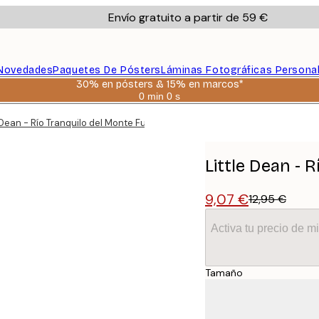
Envío gratuito a partir de 59 €
Novedades
Paquetes De Pósters
Láminas Fotográficas Persona
30% en pósters & 15% en marcos*
0 min
0 s
Válido
hasta:
 Dean - Río Tranquilo del Monte Fuji Póster
2026-
08-
06
Little Dean - 
9,07 €
12,95 €
Activa tu precio de 
Tamaño