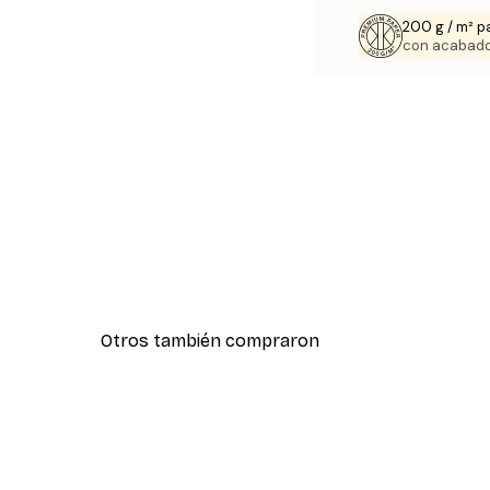
200 g / m² p
con acabado
Otros también compraron