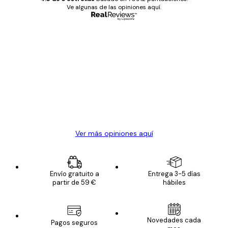
Ve algunas de las opiniones aquí.
Comprador verificado
Opiniones
de
Todo genial
los
clientes
20 abr
Alba R
Ver más opiniones aquí
Envío gratuito a
Entrega 3-5 días
partir de 59 €
hábiles
Novedades cada
Pagos seguros