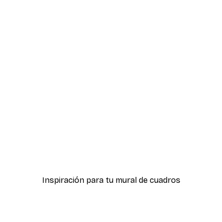
-40%*
ter
Hierba Playa Póster
Desde 7,77 €
12,95 €
Inspiración para tu mural de cuadros