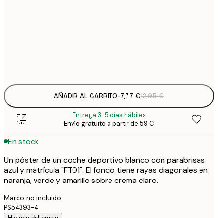
70x100 cm
4
64
100x150 cm
Frame
options
AÑADIR AL CARRITO
-
7,77 €
12,95 €
Entrega 3-5 días hábiles
Envío gratuito a partir de 59 €
En stock
Un póster de un coche deportivo blanco con parabrisas
azul y matrícula "FT01". El fondo tiene rayas diagonales en
naranja, verde y amarillo sobre crema claro.
Marco no incluido.
PS54393-4
Historia del precio