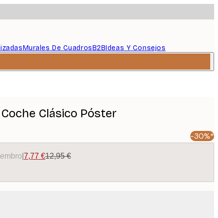
lizadas
Murales De Cuadros
B2B
Ideas Y Consejos
 Coche Clásico Póster
-30%*
miembro
|
7,77 €
12,95 €