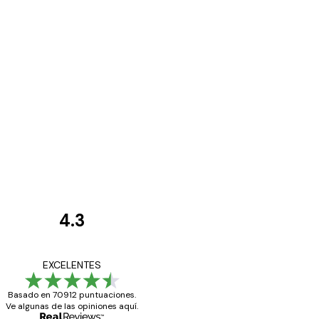
4.3
Opiniones
de
Todo genial
EXCELENTES
los
Basado en 70912 puntuaciones.
clientes
Ve algunas de las opiniones aquí.
20 abr