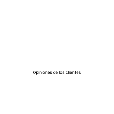
-30%*
Boat in the lake Poster
Desde 9,07 €
12,95 €
Opiniones de los clientes