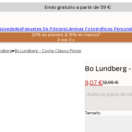
Envío gratuito a partir de 59 €
Novedades
Paquetes De Pósters
Láminas Fotográficas Persona
30% en pósters & 15% en marcos*
0 min
0 s
Válido
hasta:
▸
ndberg
Bo Lundberg - Coche Clásico Póster
2026-
08-
06
Bo Lundberg -
9,07 €
12,95 €
Activa tu precio de 
Tamaño