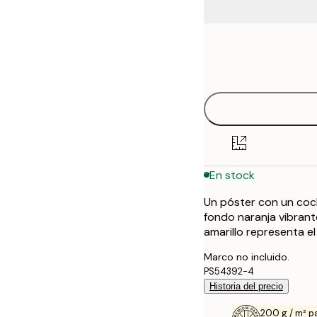
Frame
21x30 cm
options
30x40 cm
40x50 cm
50x70 cm
En stock
70x100 cm
Un póster con un coch
100x150 cm
fondo naranja vibrant
amarillo representa el 
Marco no incluido.
PS54392-4
Historia del precio
200 g / m² p