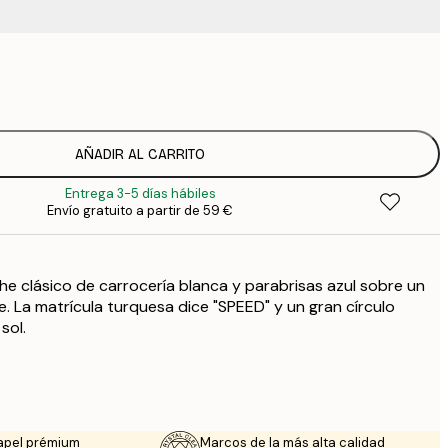
9
1
15
2
19
AÑADIR AL CARRITO
2
Entrega 3-5 días hábiles
25
Envío gratuito a partir de 59 €
3
34
4
e clásico de carrocería blanca y parabrisas azul sobre un
75
e. La matrícula turquesa dice "SPEED" y un gran círculo
sol.
apel prémium
Marcos de la más alta calidad