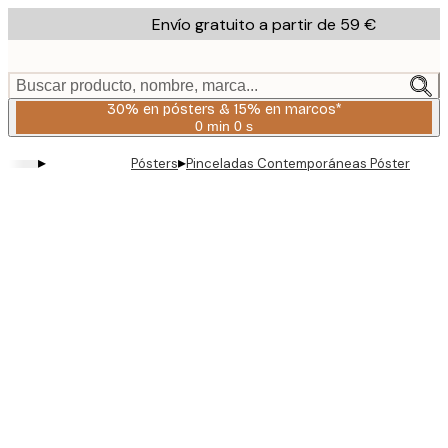
Skip
Envío gratuito a partir de 59 €
to
main
content.
Buscar producto, nombre, marca...
30% en pósters & 15% en marcos*
0 min
0 s
Válido
hasta:
▸
▸
Pósters
Pinceladas Contemporáneas Póster
2026-
08-
06