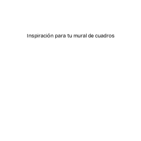
lipto Nº1
Amanecer Lago Póster
Desde 9,07 €
12,95 €
Inspiración para tu mural de cuadros