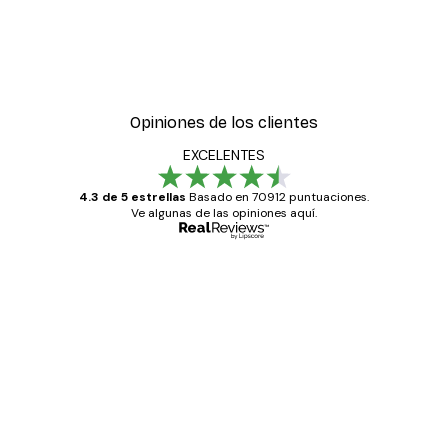
Opiniones de los clientes
EXCELENTES
4.3 de 5 estrellas
Basado en 70912 puntuaciones.
Ve algunas de las opiniones aquí.
Comprador verificado
Opiniones
de
Todo genial
los
clientes
20 abr
Alba R