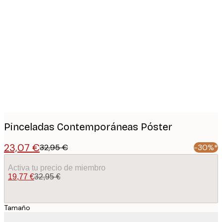
Product
images
Pinceladas Contemporáneas Póster
23,07 €
32,95 €
-30%*
Activa tu precio de miembro
19,77 €
32,95 €
Tamaño