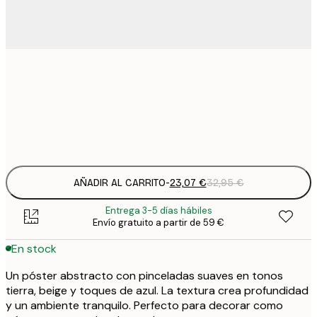
23
50x70 cm
3
Frame
options
AÑADIR AL CARRITO
-
23,07 €
32,95 €
Entrega 3-5 días hábiles
Envío gratuito a partir de 59 €
En stock
Un póster abstracto con pinceladas suaves en tonos
tierra, beige y toques de azul. La textura crea profundidad
y un ambiente tranquilo. Perfecto para decorar como