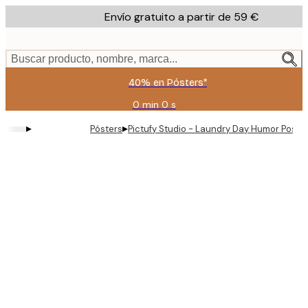
Skip
Envío gratuito a partir de 59 €
to
main
content.
Buscar producto, nombre, marca...
40% en Pósters*
0 min
0 s
Válido
hasta:
▸
▸
Pósters
Pictufy Studio - Laundry Day Humor Poste
2026-
08-
09