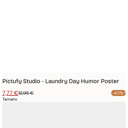
Product
images
Pictufy Studio - Laundry Day Humor Poster
7,77 €
12,95 €
-40%*
Tamaño