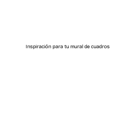
-40%*
r
Cocker Spaniel en el Váte
Desde 7,77 €
12,95 €
Inspiración para tu mural de cuadros