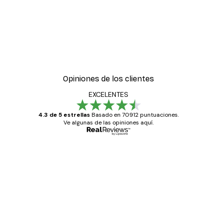
Opiniones de los clientes
EXCELENTES
4.3 de 5 estrellas
Basado en 70912 puntuaciones.
Ve algunas de las opiniones aquí.
Comprador verificado
Opiniones
de
Todo genial
los
clientes
20 abr