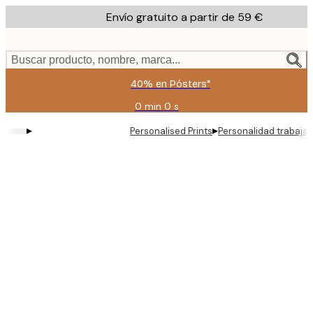
Skip
Envío gratuito a partir de 59 €
to
main
content.
Buscar producto, nombre, marca...
40% en Pósters*
0 min
0 s
Válido
hasta:
▸
▸
Personalised Prints
Personalidad trabaja
2026-
08-
09