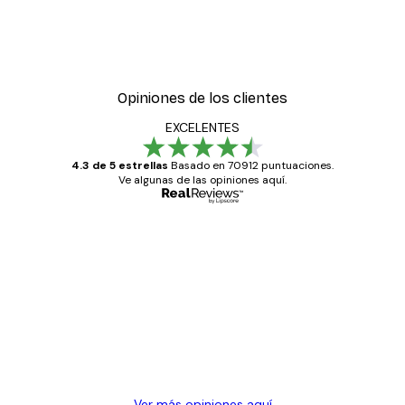
Opiniones de los clientes
EXCELENTES
4.3 de 5 estrellas
Basado en 70912 puntuaciones.
Ve algunas de las opiniones aquí.
Comprador verificado
Opiniones
de
Todo genial
los
clientes
20 abr
Alba R
Ver más opiniones aquí