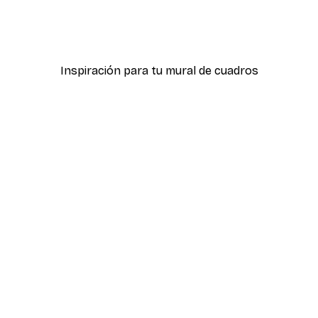
icas Verdes No2
Póster Sombras Eucalipt
Desde 7,77 €
12,95 €
Inspiración para tu mural de cuadros