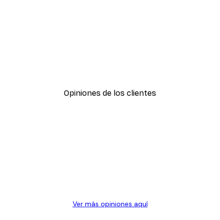
-30%*
Amanecer Lago Póster
Desde 9,07 €
12,95 €
Opiniones de los clientes
Ver más opiniones aquí