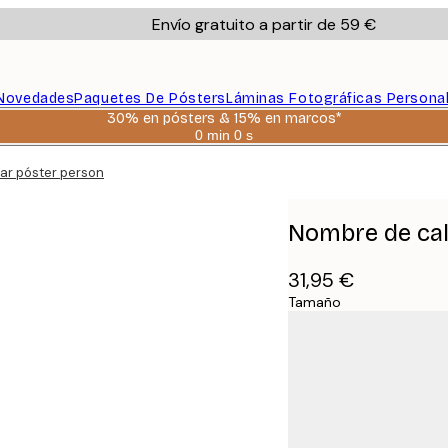
Envío gratuito a partir de 59 €
Novedades
Paquetes De Pósters
Láminas Fotográficas Persona
30% en pósters & 15% en marcos*
0 min
0 s
Válido
hasta:
iar póster personal
2026-
08-
06
Nombre de call
31,95 €
Tamaño