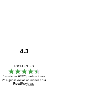
4.3
Opiniones
de
Todo genial
EXCELENTES
los
Basado en 70912 puntuaciones.
clientes
Ve algunas de las opiniones aquí.
20 abr
Alba R