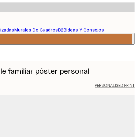
lizadas
Murales De Cuadros
B2B
Ideas Y Consejos
e familiar póster personal
PERSONALISED PRINT