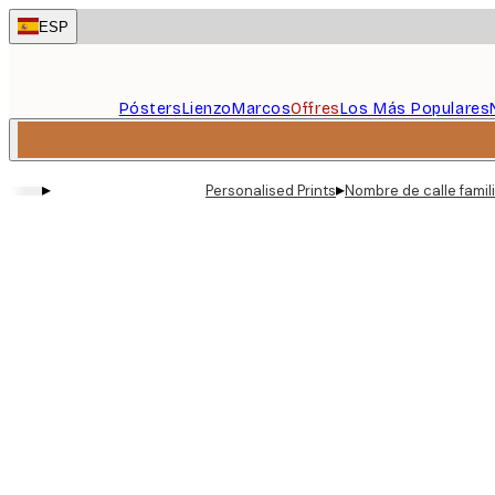
Skip
ESP
to
main
content.
Pósters
Lienzo
Marcos
Offres
Los Más Populares
▸
▸
Personalised Prints
Nombre de calle famil