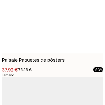
Product
images
Paisaje Paquetes de pósters
37,92 €
75,85 €
-50%
Tamaño