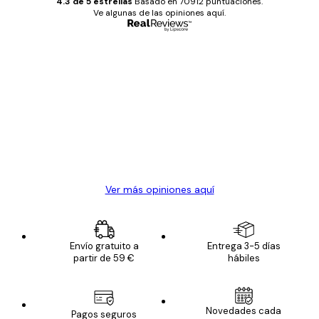
4.3 de 5 estrellas
Basado en 70912 puntuaciones.
Ve algunas de las opiniones aquí.
Comprador verificado
Opiniones
de
Todo genial
los
clientes
20 abr
Alba R
Ver más opiniones aquí
Envío gratuito a
Entrega 3-5 días
partir de 59 €
hábiles
Novedades cada
Pagos seguros