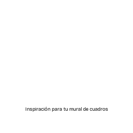
-30%*
 Plano Póster
Dahlia Flower Poster
Desde 9,07 €
12,95 €
Inspiración para tu mural de cuadros