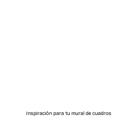
-40%*
Bosque Embrujado Póste
Desde 7,77 €
12,95 €
Inspiración para tu mural de cuadros