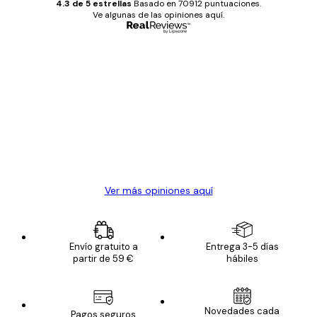
4.3 de 5 estrellas
Basado en 70912 puntuaciones.
Ve algunas de las opiniones aquí.
Comprador verificado
Opiniones
de
Todo genial
los
clientes
20 abr
Alba R
Ver más opiniones aquí
Envío gratuito a
Entrega 3-5 días
partir de 59 €
hábiles
Novedades cada
Pagos seguros