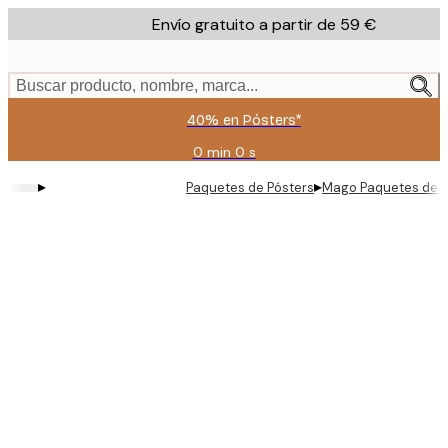
Skip
Envío gratuito a partir de 59 €
to
main
content.
Buscar producto, nombre, marca...
40% en Pósters*
0 min
0 s
Válido
hasta:
▸
▸
Paquetes de Pósters
Mago Paquetes de p
2026-
08-
09