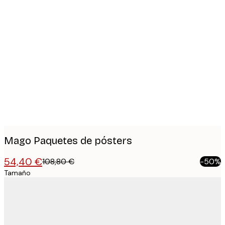
Product
images
Mago Paquetes de pósters
54,40 €
108,80 €
-50%
Tamaño