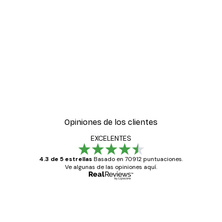
Opiniones de los clientes
EXCELENTES
4.3 de 5 estrellas
Basado en 70912 puntuaciones.
Ve algunas de las opiniones aquí.
Comprador verificado
Opiniones
de
Todo genial