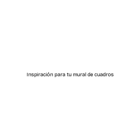
-40%*
a Póster
One Line Art No 1 Póster
Desde 7,77 €
12,95 €
Inspiración para tu mural de cuadros