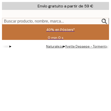
Skip
Envío gratuito a partir de 59 €
to
main
content.
Buscar producto, nombre, marca...
40% en Pósters*
0 min
0 s
Válido
hasta:
▸
▸
Naturaleza
Yvette Depaepe - Tormenta El
2026-
08-
09