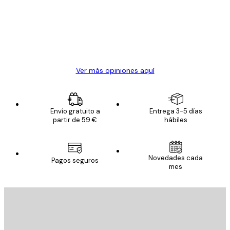
los
clientes
20 abr
Alba R
Ver más opiniones aquí
Envío gratuito a
Entrega 3-5 días
partir de 59 €
hábiles
Novedades cada
Pagos seguros
mes