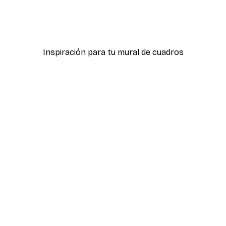
er
Amanecer Verano Póster
Desde 7,77 €
12,95 €
Inspiración para tu mural de cuadros