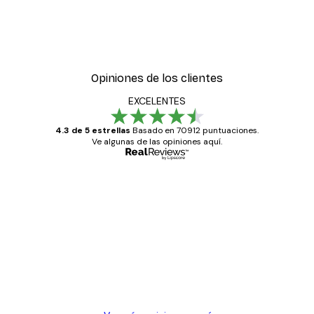
Opiniones de los clientes
EXCELENTES
4.3 de 5 estrellas
Basado en 70912 puntuaciones.
Ve algunas de las opiniones aquí.
Comprador verificado
Opiniones
de
Todo genial
los
clientes
20 abr
Alba R