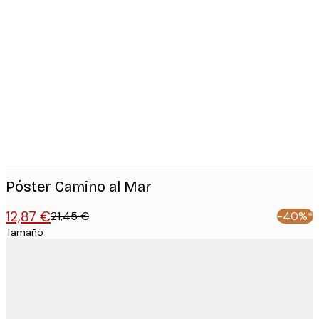
Product
images
Póster Camino al Mar
12,87 €
21,45 €
-40%*
Tamaño