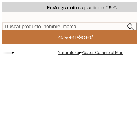
Skip
Envío gratuito a partir de 59 €
to
main
content.
Buscar producto, nombre, marca...
40% en Pósters*
▸
▸
Naturaleza
Póster Camino al Mar