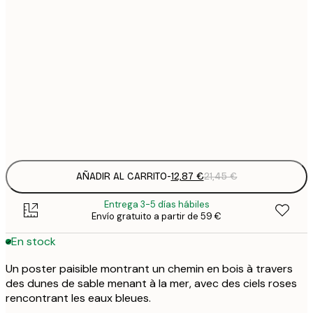
12
30x40 cm
2
16
40x50 cm
2
19
50x70 cm
3
Frame
options
AÑADIR AL CARRITO
-
12,87 €
21,45 €
Entrega 3-5 días hábiles
Envío gratuito a partir de 59 €
En stock
Un poster paisible montrant un chemin en bois à travers
des dunes de sable menant à la mer, avec des ciels roses
rencontrant les eaux bleues.