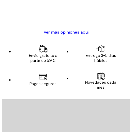
clientes
20 abr
Alba R
Ver más opiniones aquí
Envío gratuito a
Entrega 3-5 días
partir de 59 €
hábiles
Novedades cada
Pagos seguros
mes