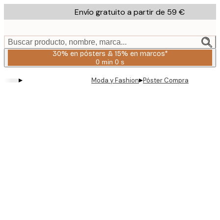
Skip
Envío gratuito a partir de 59 €
to
main
content.
Buscar producto, nombre, marca...
30% en pósters & 15% en marcos*
0 min
0 s
Válido
hasta:
▸
▸
Moda y Fashion
Póster Compra
2026-
08-
06