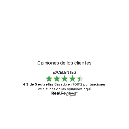
Opiniones de los clientes
EXCELENTES
4.3 de 5 estrellas
Basado en 70912 puntuaciones.
Ve algunas de las opiniones aquí.
Comprador verificado
Opiniones
de
Todo genial
los