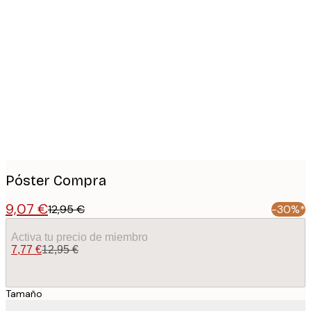
Product
images
Póster Compra
9,07 €
12,95 €
-30%*
Activa tu precio de miembro
7,77 €
12,95 €
Tamaño