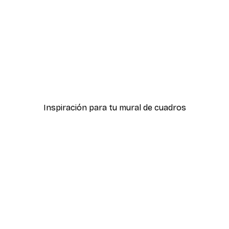
-30%*
Póster
Lobo Póster
Desde 9,07 €
12,95 €
Inspiración para tu mural de cuadros