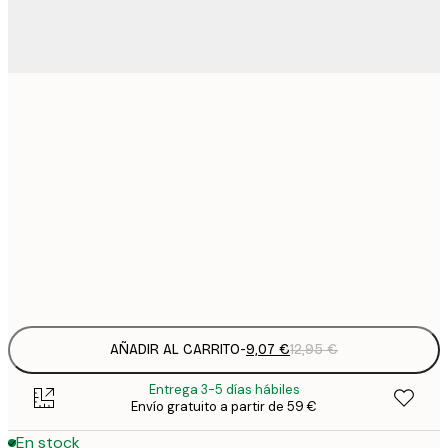
9
21x30 cm
1
15
30x40 cm
2
23
50x70 cm
3
Frame
options
AÑADIR AL CARRITO
-
9,07 €
12,95 €
Entrega 3-5 días hábiles
Envío gratuito a partir de 59 €
En stock