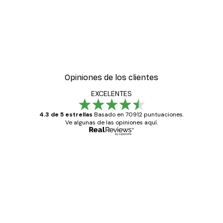
Opiniones de los clientes
EXCELENTES
4.3 de 5 estrellas
Basado en 70912 puntuaciones.
Ve algunas de las opiniones aquí.
Comprador verificado
Opiniones
de
Todo genial
los
clientes
20 abr
Alba R