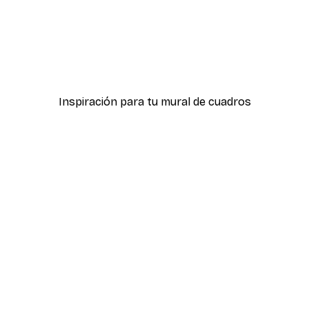
-40%*
Brocha de maquillaje Póst
Desde 7,77 €
12,95 €
Inspiración para tu mural de cuadros