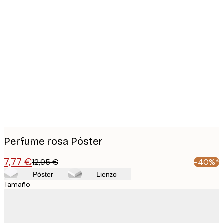
Product
images
Perfume rosa Póster
7,77 €
12,95 €
-40%*
Póster
Lienzo
Tamaño