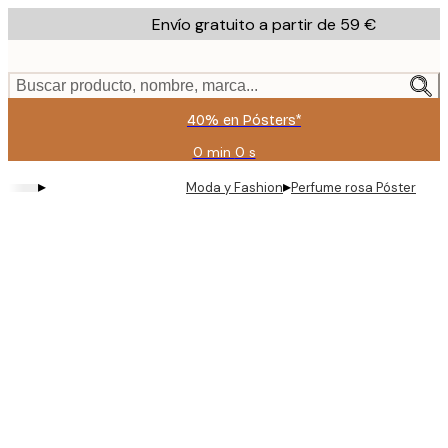
Skip
Envío gratuito a partir de 59 €
to
main
content.
Buscar producto, nombre, marca...
40% en Pósters*
0 min
0 s
Válido
hasta:
▸
▸
Moda y Fashion
Perfume rosa Póster
2026-
08-
09