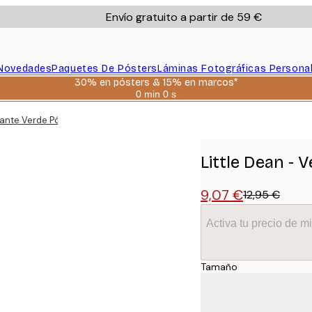
Envío gratuito a partir de 59 €
Novedades
Paquetes De Pósters
Láminas Fotográficas Persona
30% en pósters & 15% en marcos*
0 min
0 s
Válido
hasta:
gante Verde Póster
2026-
08-
06
Little Dean - 
9,07 €
12,95 €
Activa tu precio de 
Tamaño