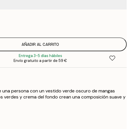
9
1
15
2
19
AÑADIR AL CARRITO
2
Entrega 3-5 días hábiles
23
Envío gratuito a partir de 59 €
3
30
4
75
e una persona con un vestido verde oscuro de mangas
os verdes y crema del fondo crean una composición suave y