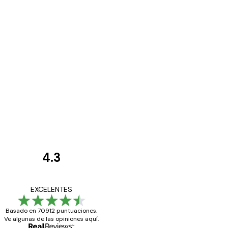
4.3
Opiniones
de
Todo genial
EXCELENTES
los
Basado en 70912 puntuaciones.
clientes
Ve algunas de las opiniones aquí.
20 abr