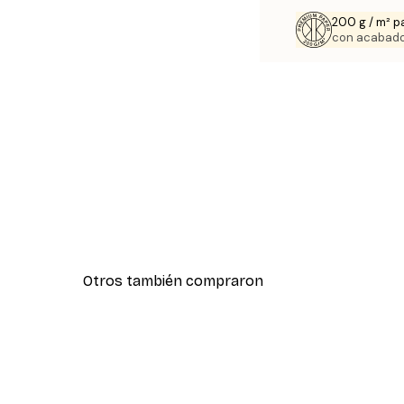
200 g / m² p
con acabado
Otros también compraron