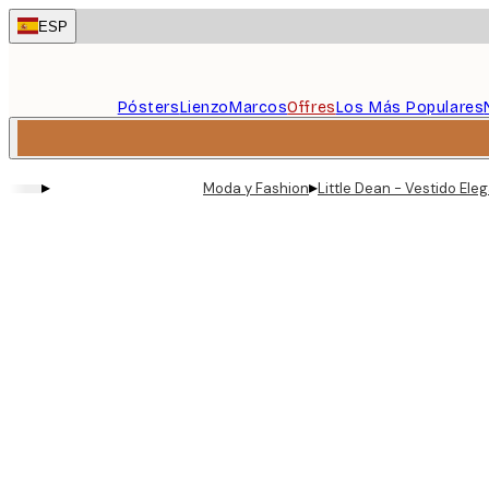
Skip
ESP
to
main
content.
Pósters
Lienzo
Marcos
Offres
Los Más Populares
▸
▸
Moda y Fashion
Little Dean - Vestido Ele