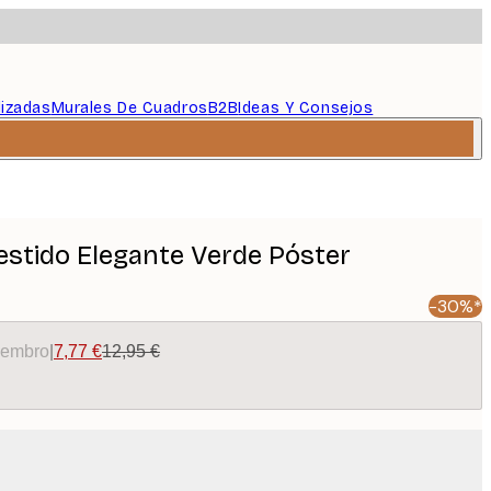
lizadas
Murales De Cuadros
B2B
Ideas Y Consejos
Vestido Elegante Verde Póster
-30%*
miembro
|
7,77 €
12,95 €