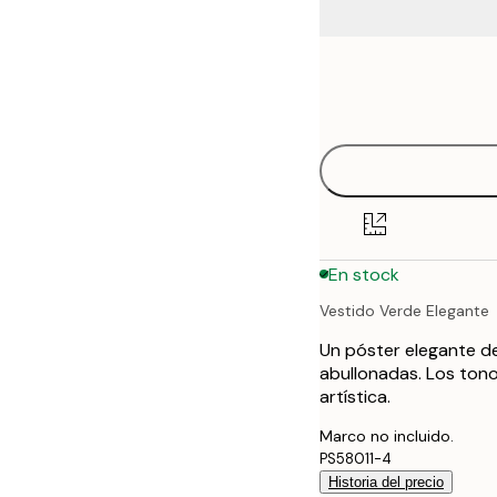
Frame
21x30 cm
options
30x40 cm
40x50 cm
50x70 cm
En stock
70x100 cm
Vestido Verde Elegante
100x150 cm
Un póster elegante d
abullonadas. Los ton
artística.
Marco no incluido.
PS58011-4
Historia del precio