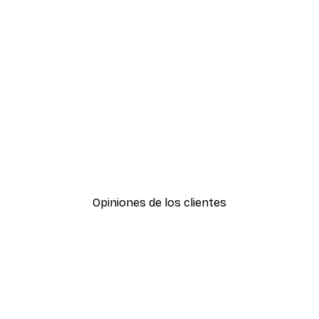
-30%*
Hierba Playa Póster
Desde 9,07 €
12,95 €
Opiniones de los clientes