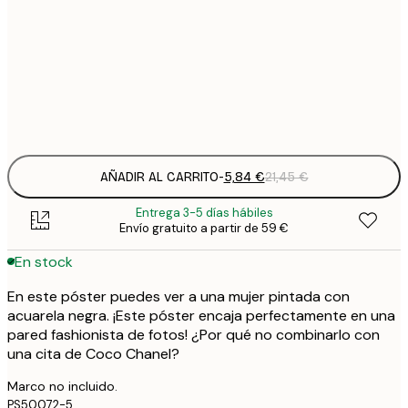
2
8
50x70 cm
3
Frame
options
AÑADIR AL CARRITO
-
5,84 €
21,45 €
Entrega 3-5 días hábiles
Envío gratuito a partir de 59 €
En stock
En este póster puedes ver a una mujer pintada con
acuarela negra. ¡Este póster encaja perfectamente en una
pared fashionista de fotos! ¿Por qué no combinarlo con
una cita de Coco Chanel?
Marco no incluido.
PS50072-5