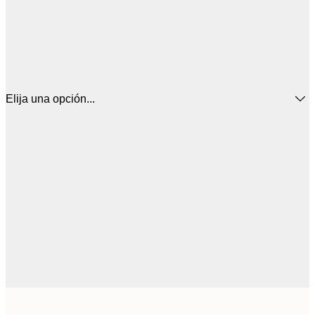
Elija una opción...
5
30x40 cm