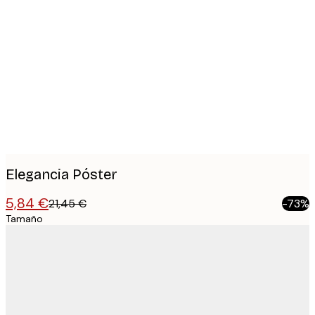
Product
images
Elegancia Póster
5,84 €
21,45 €
-73%
Tamaño