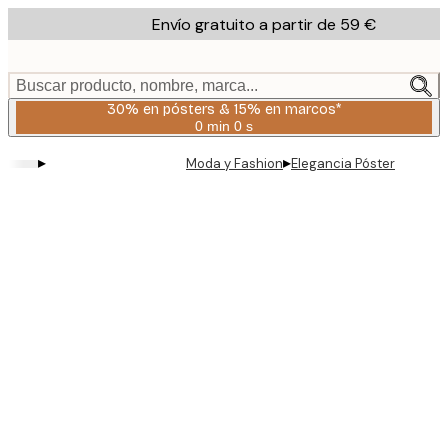
Skip
Envío gratuito a partir de 59 €
to
main
content.
Buscar producto, nombre, marca...
30% en pósters & 15% en marcos*
0 min
0 s
Válido
hasta:
▸
▸
Moda y Fashion
Elegancia Póster
2026-
08-
06