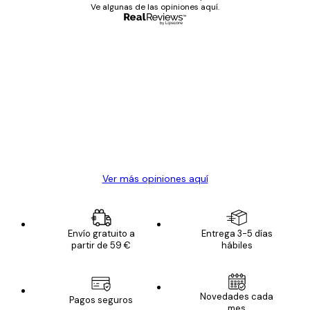
Ve algunas de las opiniones aquí.
Comprador verificado
Opiniones
de
Todo genial
los
clientes
20 abr
Alba R
Ver más opiniones aquí
Envío gratuito a
Entrega 3-5 días
partir de 59 €
hábiles
Novedades cada
Pagos seguros
mes