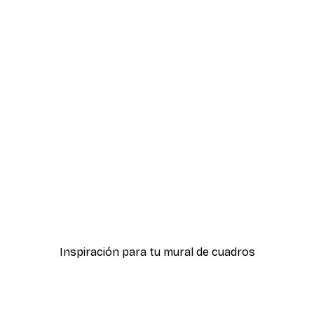
-30%*
ster
Cortado Póster
Desde 9,07 €
12,95 €
Inspiración para tu mural de cuadros