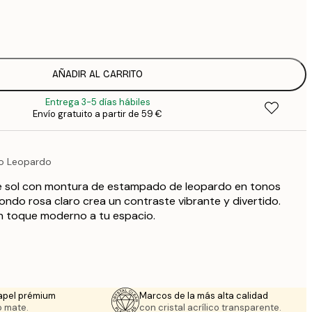
7
1
12
2
16
AÑADIR AL CARRITO
2
Entrega 3-5 días hábiles
16
Envío gratuito a partir de 59 €
2
19
3
o Leopardo
26
4
e sol con montura de estampado de leopardo en tonos
64
fondo rosa claro crea un contraste vibrante y divertido.
un toque moderno a tu espacio.
apel prémium
Marcos de la más alta calidad
 mate.
con cristal acrílico transparente.