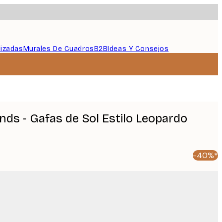
lizadas
Murales De Cuadros
B2B
Ideas Y Consejos
nds - Gafas de Sol Estilo Leopardo
-40%*