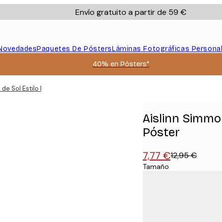
Envío gratuito a partir de 59 €
Novedades
Paquetes De Pósters
Láminas Fotográficas Persona
40% en Pósters*
 de Sol Estilo Leopardo Póster
Aislinn Simmo
Póster
7,77 €
12,95 €
Tamaño