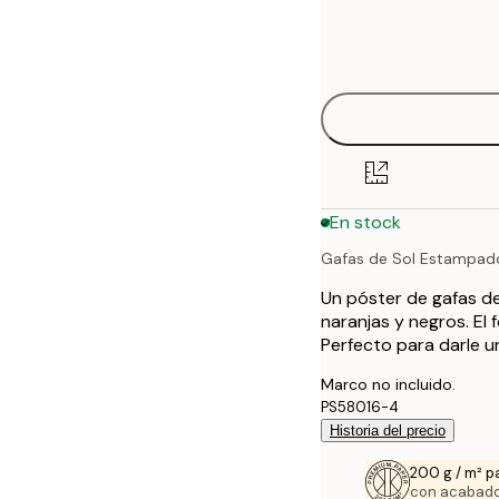
Frame
21x30 cm
options
30x40 cm
40x50 cm
50x50 cm
En stock
50x70 cm
Gafas de Sol Estampad
70x100 cm
Un póster de gafas d
100x150 cm
naranjas y negros. El 
Perfecto para darle 
Marco no incluido.
PS58016-4
Historia del precio
200 g / m² p
con acabado