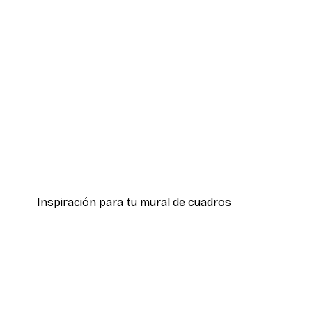
-40%*
Hierba Playa Póster
Desde 7,77 €
12,95 €
Inspiración para tu mural de cuadros