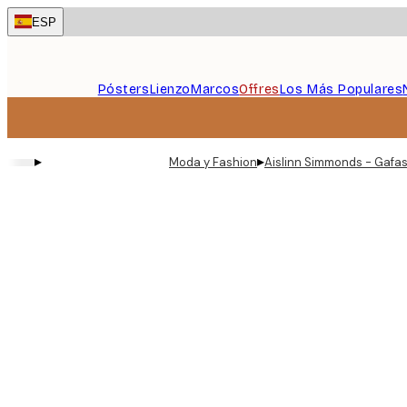
Skip
ESP
to
main
content.
Pósters
Lienzo
Marcos
Offres
Los Más Populares
▸
▸
Moda y Fashion
Aislinn Simmonds - Gafas