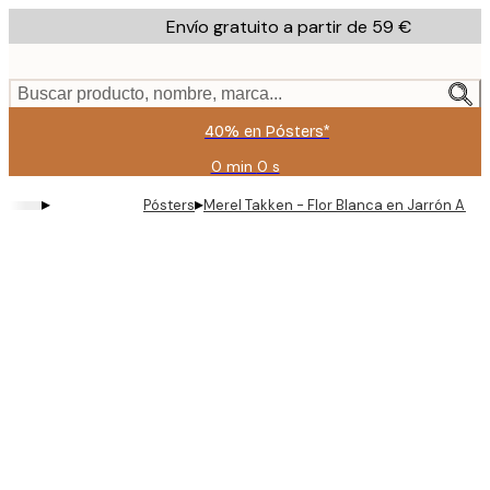
Skip
Envío gratuito a partir de 59 €
to
main
content.
Buscar producto, nombre, marca...
40% en Pósters*
0 min
0 s
Válido
hasta:
▸
▸
Pósters
Merel Takken - Flor Blanca en Jarrón Azul
2026-
08-
09