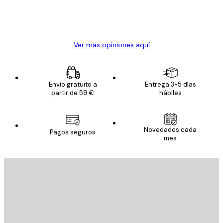
clientes
20 abr
Alba R
Ver más opiniones aquí
Envío gratuito a
Entrega 3-5 días
partir de 59 €
hábiles
Novedades cada
Pagos seguros
mes
E-mail