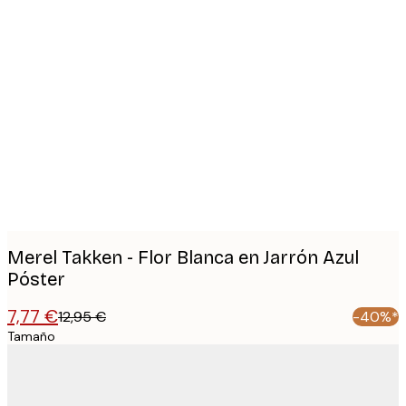
Product
images
Merel Takken - Flor Blanca en Jarrón Azul
Póster
7,77 €
12,95 €
-40%*
Tamaño