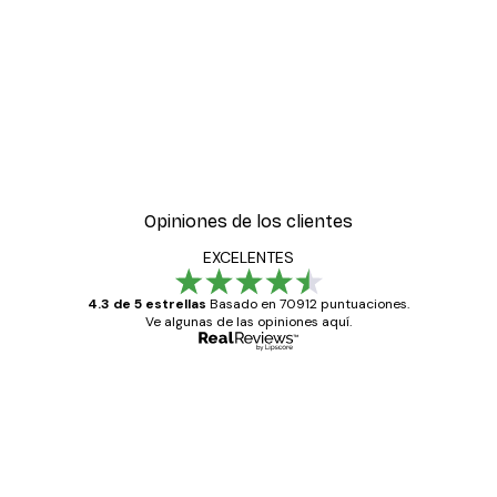
-40%*
ter
Hierba Playa Póster
Desde 7,77 €
12,95 €
Opiniones de los clientes
EXCELENTES
4.3 de 5 estrellas
Basado en 70912 puntuaciones.
Ve algunas de las opiniones aquí.
Comprador verificado
Opiniones
de
Todo genial
los