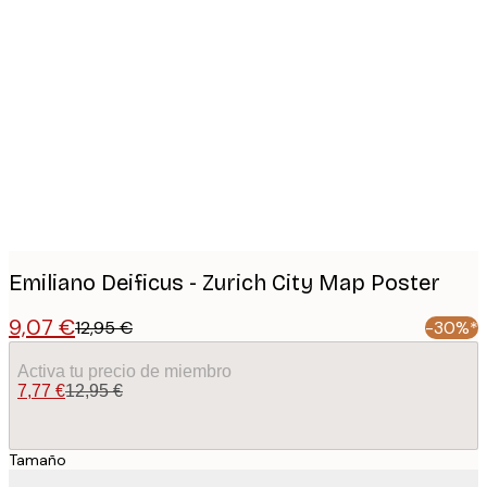
Product
images
Emiliano Deificus - Zurich City Map Poster
9,07 €
12,95 €
-30%*
Activa tu precio de miembro
7,77 €
12,95 €
Tamaño