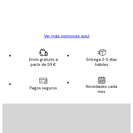
los
clientes
20 abr
Alba R
Ver más opiniones aquí
Envío gratuito a
Entrega 3-5 días
partir de 59 €
hábiles
Novedades cada
Pagos seguros
mes