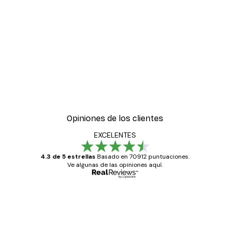
-30%*
ter
Boat in the lake Poster
Desde 9,07 €
12,95 €
Opiniones de los clientes
EXCELENTES
4.3 de 5 estrellas
Basado en 70912 puntuaciones.
Ve algunas de las opiniones aquí.
Comprador verificado
Opiniones
de
Todo genial