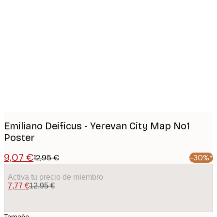
Product
images
Emiliano Deificus - Yerevan City Map No1
Poster
9,07 €
12,95 €
-30%*
Activa tu precio de miembro
7,77 €
12,95 €
Tamaño