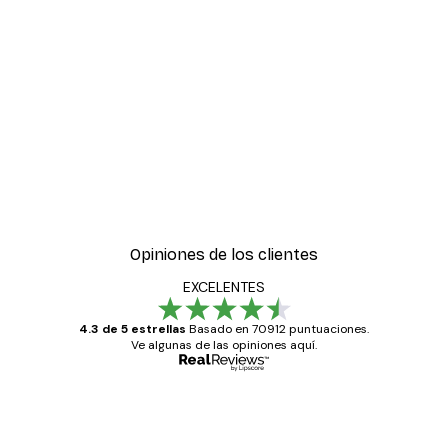
-30%*
ter
Boat in the lake Poster
Desde 9,07 €
12,95 €
Opiniones de los clientes
EXCELENTES
4.3 de 5 estrellas
Basado en 70912 puntuaciones.
Ve algunas de las opiniones aquí.
Comprador verificado
Opiniones
de