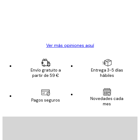
Todo genial
los
clientes
20 abr
Alba R
Ver más opiniones aquí
Envío gratuito a
Entrega 3-5 días
partir de 59 €
hábiles
Novedades cada
Pagos seguros
mes