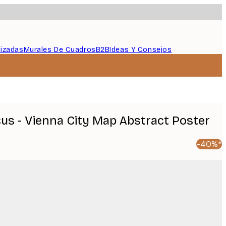
lizadas
Murales De Cuadros
B2B
Ideas Y Consejos
cus - Vienna City Map Abstract Poster
-40%*