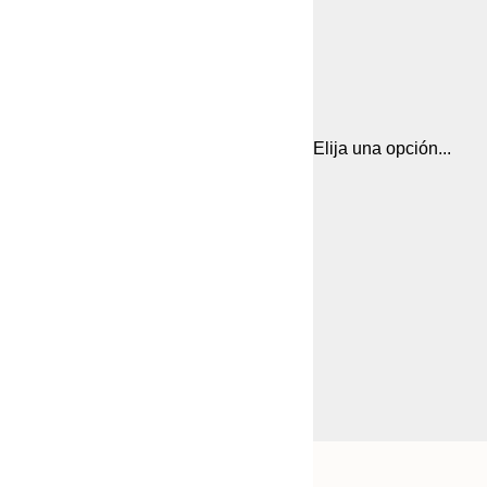
Elija una opción...
Frame
21x30 cm