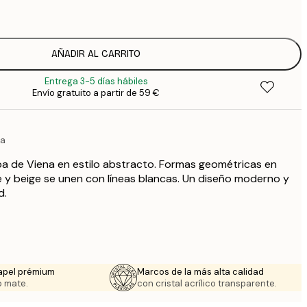
1
12
2
16
AÑADIR AL CARRITO
2
Entrega 3-5 días hábiles
19
Envío gratuito a partir de 59 €
3
26
4
na
64
a de Viena en estilo abstracto. Formas geométricas en
e y beige se unen con líneas blancas. Un diseño moderno y
d.
apel prémium
Marcos de la más alta calidad
 mate.
con cristal acrílico transparente.