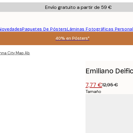
Envío gratuito a partir de 59 €
Novedades
Paquetes De Pósters
Láminas Fotográficas Persona
40% en Pósters*
enna City Map Abstract Poster
Emiliano Deifi
7,77 €
12,95 €
Tamaño