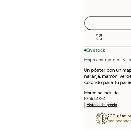
options
30x40 cm
40x50 cm
50x70 cm
En stock
70x100 cm
Mapa abstracto de Vie
100x150 cm
Un póster con un map
naranja, marrón, verd
colorido para tu pare
Marco no incluido.
PS55448-4
Historia del precio
200 g / m² p
con acabado