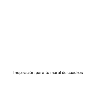
-40%*
Hierba Playa Póster
Desde 7,77 €
12,95 €
Inspiración para tu mural de cuadros