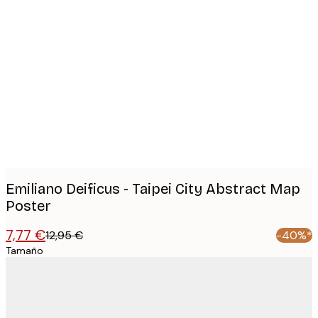
Product
images
Emiliano Deificus - Taipei City Abstract Map
Poster
7,77 €
12,95 €
-40%*
Tamaño