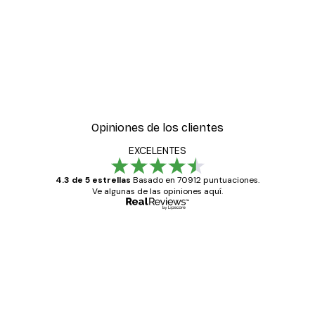
-40%*
ter
Hierba Playa Póster
Desde 7,77 €
12,95 €
Opiniones de los clientes
EXCELENTES
4.3 de 5 estrellas
Basado en 70912 puntuaciones.
Ve algunas de las opiniones aquí.
Comprador verificado
Opiniones
de
Todo genial
los
clientes