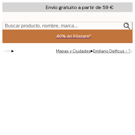
Skip
Envío gratuito a partir de 59 €
to
main
content.
Buscar producto, nombre, marca...
40% en Pósters*
▸
▸
Mapas y Ciudades
Emiliano Deificus - Ta