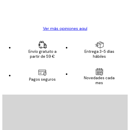
clientes
20 abr
Alba R
Ver más opiniones aquí
Envío gratuito a
Entrega 3-5 días
partir de 59 €
hábiles
Novedades cada
Pagos seguros
mes
E-mail