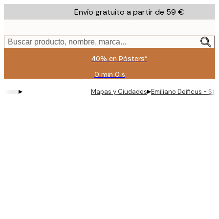
Skip
Envío gratuito a partir de 59 €
to
main
content.
Buscar producto, nombre, marca...
40% en Pósters*
0 min
0 s
Válido
hasta:
▸
▸
Mapas y Ciudades
Emiliano Deificus - St
2026-
08-
09