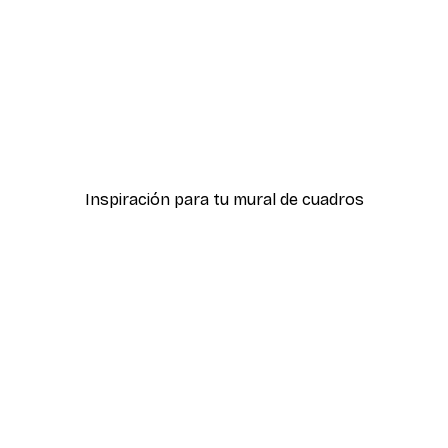
-40%*
ter
Hierba Playa Póster
Desde 7,77 €
12,95 €
Inspiración para tu mural de cuadros