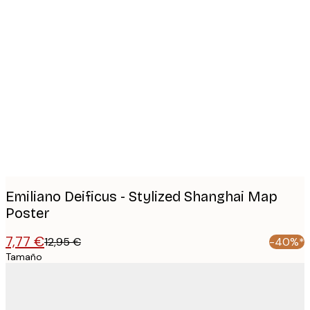
Product
images
Emiliano Deificus - Stylized Shanghai Map
Poster
7,77 €
12,95 €
-40%*
Tamaño