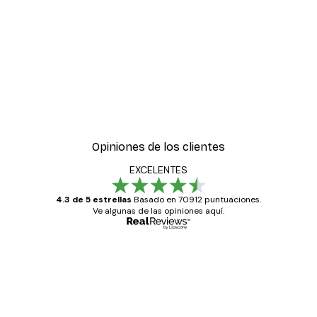
Opiniones de los clientes
EXCELENTES
4.3 de 5 estrellas
Basado en 70912 puntuaciones.
Ve algunas de las opiniones aquí.
Comprador verificado
Opiniones
de
Todo genial
los