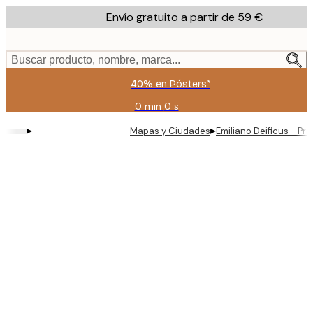
Skip
Envío gratuito a partir de 59 €
to
main
content.
Buscar producto, nombre, marca...
40% en Pósters*
0 min
0 s
Válido
hasta:
▸
▸
Mapas y Ciudades
Emiliano Deificus - P
2026-
08-
09