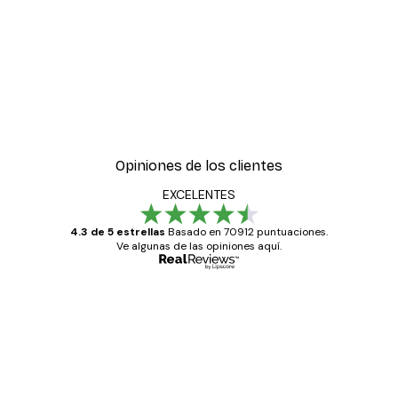
Opiniones de los clientes
EXCELENTES
4.3 de 5 estrellas
Basado en 70912 puntuaciones.
Ve algunas de las opiniones aquí.
Comprador verificado
Opiniones
de
Todo genial
los
clientes