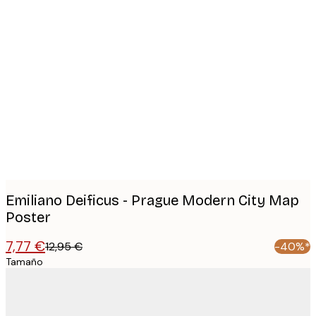
Product
images
Emiliano Deificus - Prague Modern City Map
Poster
7,77 €
12,95 €
-40%*
Tamaño