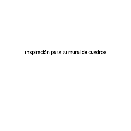
-40%*
ter
Hierba Playa Póster
Desde 7,77 €
12,95 €
Inspiración para tu mural de cuadros