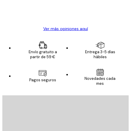
clientes
20 abr
Alba R
Ver más opiniones aquí
Envío gratuito a
Entrega 3-5 días
partir de 59 €
hábiles
Novedades cada
Pagos seguros
mes
E-mail