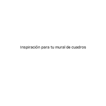
-40%*
ter
Hierba Playa Póster
Desde 7,77 €
12,95 €
Inspiración para tu mural de cuadros