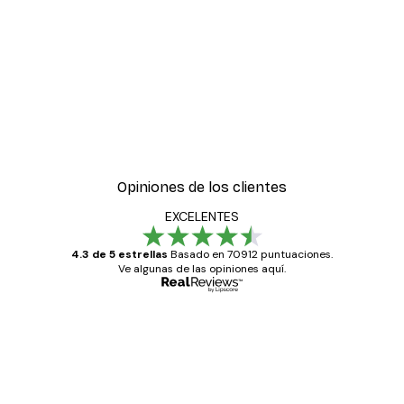
Opiniones de los clientes
EXCELENTES
4.3 de 5 estrellas
Basado en 70912 puntuaciones.
Ve algunas de las opiniones aquí.
Comprador verificado
Opiniones
de
Todo genial
los