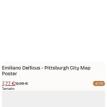
Product
images
Emiliano Deificus - Pittsburgh City Map
Poster
7,77 €
12,95 €
-40%*
Tamaño