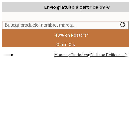
Skip
Envío gratuito a partir de 59 €
to
main
content.
Buscar producto, nombre, marca...
40% en Pósters*
0 min
0 s
Válido
hasta:
▸
▸
Mapas y Ciudades
Emiliano Deificus - Pi
2026-
08-
09