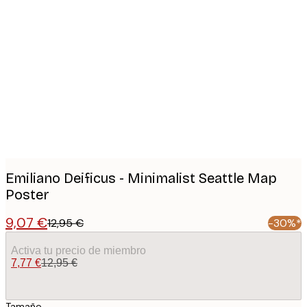
Product
images
Emiliano Deificus - Minimalist Seattle Map
Poster
9,07 €
12,95 €
-30%*
Activa tu precio de miembro
7,77 €
12,95 €
Tamaño