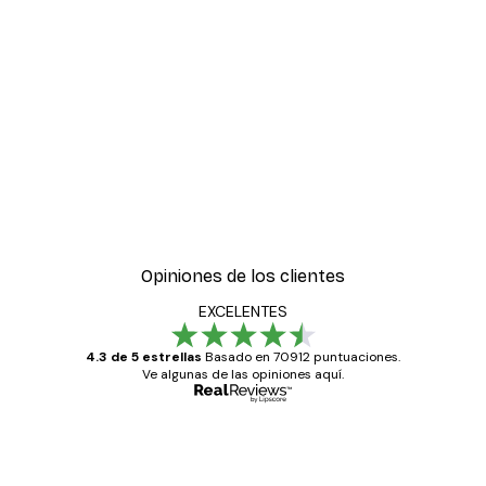
-30%*
ter
Boat in the lake Poster
Desde 9,07 €
12,95 €
Opiniones de los clientes
EXCELENTES
4.3 de 5 estrellas
Basado en 70912 puntuaciones.
Ve algunas de las opiniones aquí.
Comprador verificado
Opiniones
de