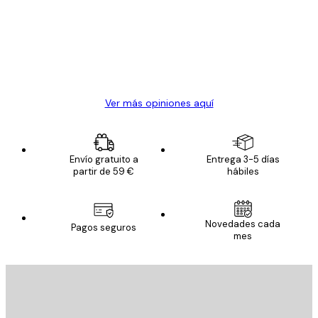
Todo genial
los
clientes
20 abr
Alba R
Ver más opiniones aquí
Envío gratuito a
Entrega 3-5 días
partir de 59 €
hábiles
Novedades cada
Pagos seguros
mes