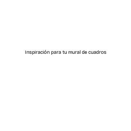
-40%*
ter
Hierba Playa Póster
Desde 7,77 €
12,95 €
Inspiración para tu mural de cuadros