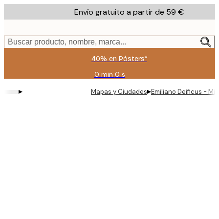
Skip
Envío gratuito a partir de 59 €
to
main
content.
Buscar producto, nombre, marca...
40% en Pósters*
0 min
0 s
Válido
hasta:
▸
▸
Mapas y Ciudades
Emiliano Deificus - Mi
2026-
08-
09