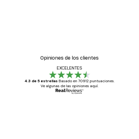
Opiniones de los clientes
EXCELENTES
4.3 de 5 estrellas
Basado en 70912 puntuaciones.
Ve algunas de las opiniones aquí.
Comprador verificado
Opiniones
de
Todo genial
los
clientes