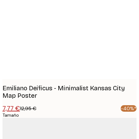
Product
images
Emiliano Deificus - Minimalist Kansas City
Map Poster
7,77 €
12,95 €
-40%*
Tamaño