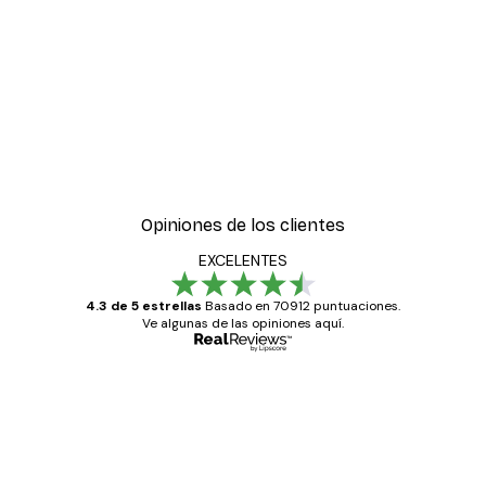
Opiniones de los clientes
EXCELENTES
4.3 de 5 estrellas
Basado en 70912 puntuaciones.
Ve algunas de las opiniones aquí.
Comprador verificado
Opiniones
de
Todo genial
los