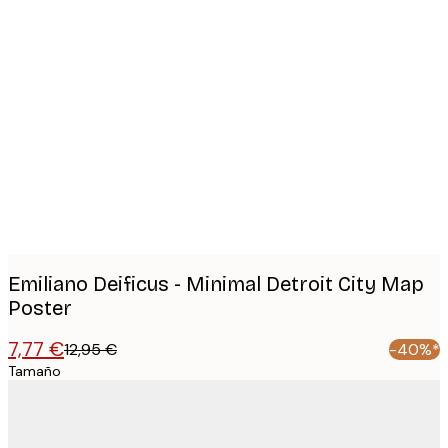
Product
images
Emiliano Deificus - Minimal Detroit City Map
Poster
7,77 €
12,95 €
-40%*
Tamaño