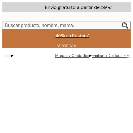
Skip
Envío gratuito a partir de 59 €
to
main
content.
Buscar producto, nombre, marca...
40% en Pósters*
0 min
0 s
Válido
hasta:
▸
▸
Mapas y Ciudades
Emiliano Deificus - Mi
2026-
08-
09