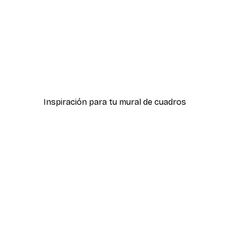
-40%*
icas Verdes No2
Póster Sombras Eucalipt
Desde 7,77 €
12,95 €
Inspiración para tu mural de cuadros