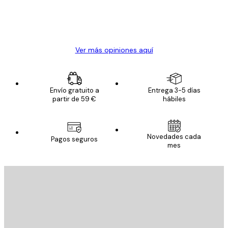
clientes
20 abr
Alba R
Ver más opiniones aquí
Envío gratuito a
Entrega 3-5 días
partir de 59 €
hábiles
Novedades cada
Pagos seguros
mes
E-mail