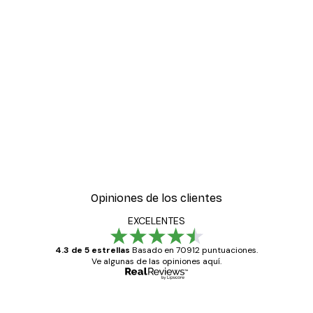
Opiniones de los clientes
EXCELENTES
4.3 de 5 estrellas
Basado en 70912 puntuaciones.
Ve algunas de las opiniones aquí.
Comprador verificado
Opiniones