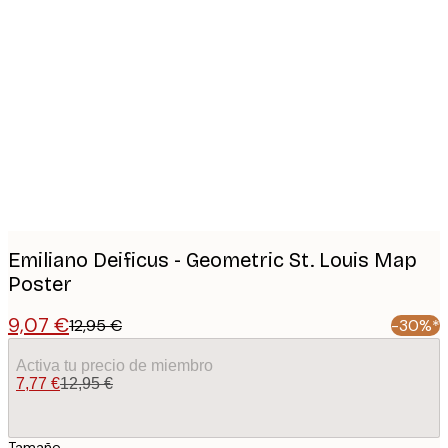
Product
images
Emiliano Deificus - Geometric St. Louis Map
Poster
9,07 €
12,95 €
-30%*
Activa tu precio de miembro
7,77 €
12,95 €
Tamaño