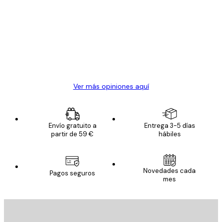
de
Todo genial
los
clientes
20 abr
Alba R
Ver más opiniones aquí
Envío gratuito a
Entrega 3-5 días
partir de 59 €
hábiles
Novedades cada
Pagos seguros
mes