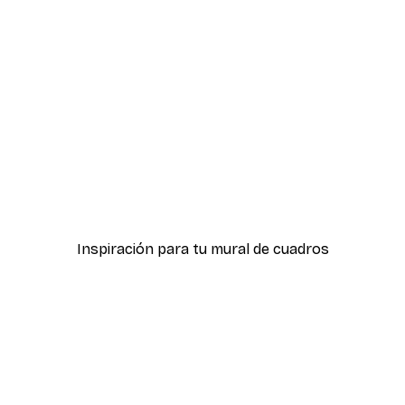
-30%*
ter
Boat in the lake Poster
Desde 9,07 €
12,95 €
Inspiración para tu mural de cuadros