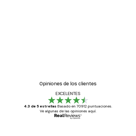
-30%*
ter
Boat in the lake Poster
Desde 9,07 €
12,95 €
Opiniones de los clientes
EXCELENTES
4.3 de 5 estrellas
Basado en 70912 puntuaciones.
Ve algunas de las opiniones aquí.
Comprador verificado
Opiniones