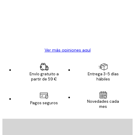
de
Todo genial
los
clientes
20 abr
Alba R
Ver más opiniones aquí
Envío gratuito a
Entrega 3-5 días
partir de 59 €
hábiles
Novedades cada
Pagos seguros
mes