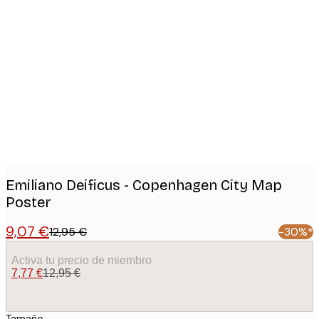
Product
images
Emiliano Deificus - Copenhagen City Map
Poster
9,07 €
12,95 €
-30%*
Activa tu precio de miembro
7,77 €
12,95 €
Tamaño