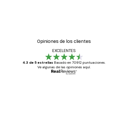
Opiniones de los clientes
EXCELENTES
4.3 de 5 estrellas
Basado en 70912 puntuaciones.
Ve algunas de las opiniones aquí.
Comprador verificado
Opiniones
de
Todo genial
los
clientes
20 abr
Alba R