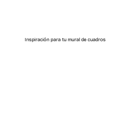
-40%*
ter
Hierba Playa Póster
Desde 7,77 €
12,95 €
Inspiración para tu mural de cuadros