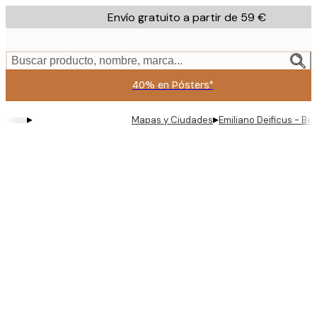
Skip
Envío gratuito a partir de 59 €
to
main
content.
Buscar producto, nombre, marca...
40% en Pósters*
▸
▸
Mapas y Ciudades
Emiliano Deificus - Be