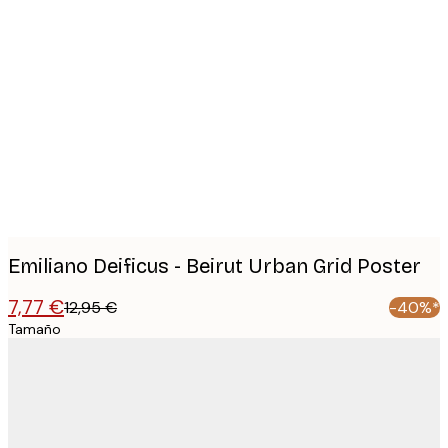
Product
images
Emiliano Deificus - Beirut Urban Grid Poster
7,77 €
12,95 €
-40%*
Tamaño