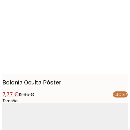
Product
images
Bolonia Oculta Póster
7,77 €
12,95 €
-40%*
Tamaño