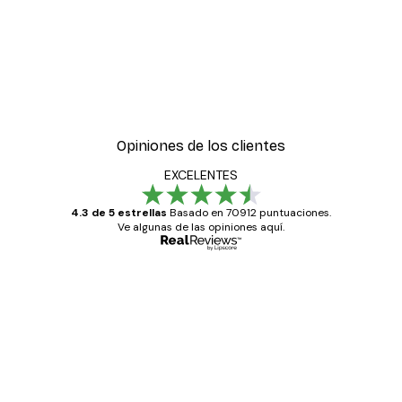
Opiniones de los clientes
EXCELENTES
4.3 de 5 estrellas
Basado en 70912 puntuaciones.
Ve algunas de las opiniones aquí.
Comprador verificado
Opiniones
de
Todo genial
los
clientes
20 abr