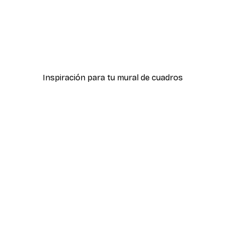
-40%*
 pósters
Calle de la Moda Póster
Desde 7,77 €
12,95 €
Inspiración para tu mural de cuadros