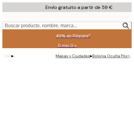
Skip
Envío gratuito a partir de 59 €
to
main
content.
Buscar producto, nombre, marca...
40% en Pósters*
0 min
0 s
Válido
hasta:
▸
▸
Mapas y Ciudades
Bolonia Oculta Póster
2026-
08-
09