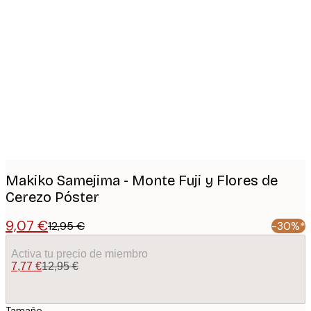
Product
images
Makiko Samejima - Monte Fuji y Flores de
Cerezo Póster
9,07 €
12,95 €
-30%*
Activa tu precio de miembro
7,77 €
12,95 €
Tamaño