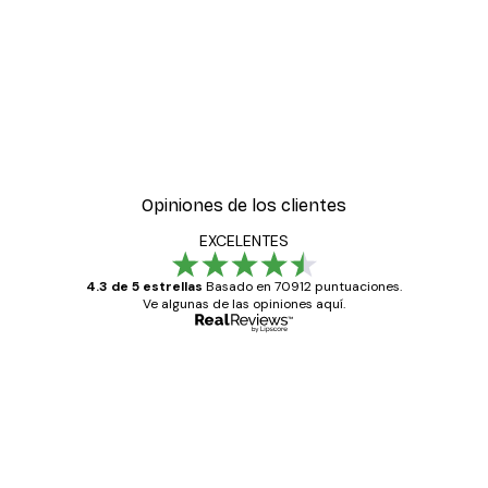
Opiniones de los clientes
EXCELENTES
4.3 de 5 estrellas
Basado en 70912 puntuaciones.
Ve algunas de las opiniones aquí.
Comprador verificado
Opiniones
de
Todo genial
los
clientes