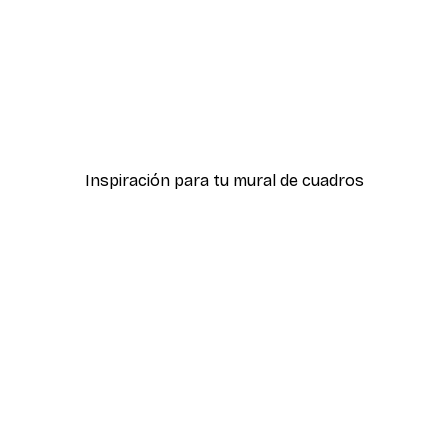
-30%*
 Otoño sobre Fuji Póster
Barco Japonés en Cerezos
Desde 15,02 €
21,45 €
Inspiración para tu mural de cuadros