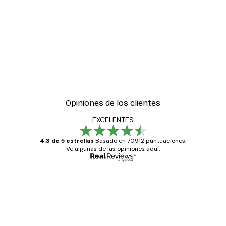
-30%*
z del Sol
William Morris - Portiere
Desde 9,07 €
12,95 €
Opiniones de los clientes
EXCELENTES
4.3 de 5 estrellas
Basado en 70912 puntuaciones.
Ve algunas de las opiniones aquí.
Comprador verificado
Opiniones
de
Todo genial
los