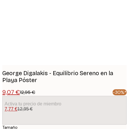
Product
images
George Digalakis - Equilibrio Sereno en la
Playa Póster
9,07 €
12,95 €
-30%*
Activa tu precio de miembro
7,77 €
12,95 €
Tamaño