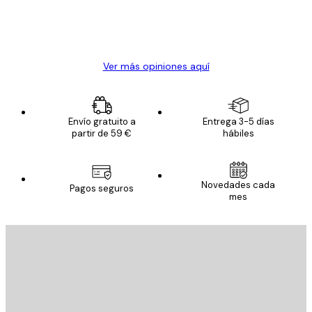
clientes
20 abr
Alba R
Ver más opiniones aquí
Envío gratuito a
Entrega 3-5 días
partir de 59 €
hábiles
Novedades cada
Pagos seguros
mes
E-mail